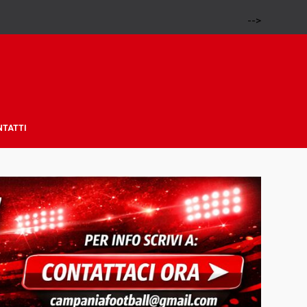
-->
NTATTI