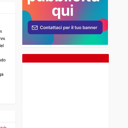
In
nni.
Nel
endo
ga