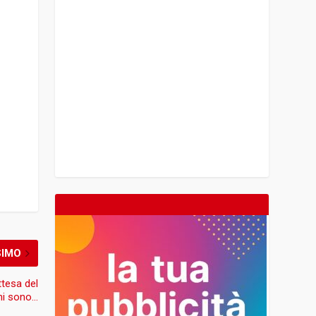
SIMO
attesa del
hi sono…