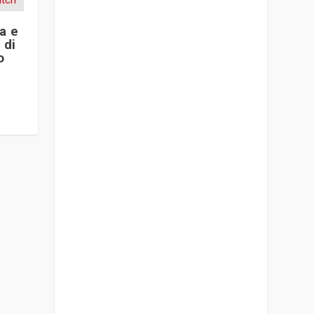
a e
 di
o