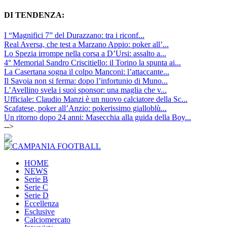
DI TENDENZA:
I “Magnifici 7” del Durazzano: tra i riconf...
Real Aversa, che test a Marzano Appio: poker all’...
Lo Spezia irrompe nella corsa a D’Ursi: assalto a...
4° Memorial Sandro Criscitiello: il Torino la spunta ai...
La Casertana sogna il colpo Manconi: l’attaccante...
Il Savoia non si ferma: dopo l’infortunio di Muno...
L’Avellino svela i suoi sponsor: una maglia che v...
Ufficiale: Claudio Manzi è un nuovo calciatore della Sc...
Scafatese, poker all’Anzio: pokerissimo gialloblù...
Un ritorno dopo 24 anni: Masecchia alla guida della Boy...
-->
HOME
NEWS
Serie B
Serie C
Serie D
Eccellenza
Esclusive
Calciomercato