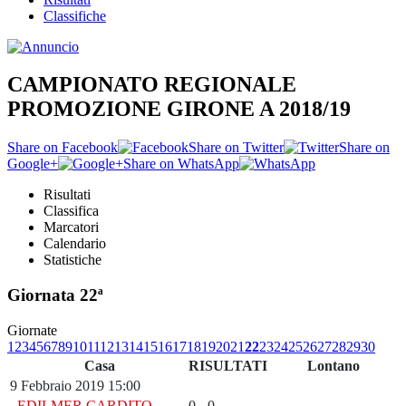
Classifiche
CAMPIONATO REGIONALE
PROMOZIONE GIRONE A 2018/19
Share on Facebook
Share on Twitter
Share on
Google+
Share on WhatsApp
Risultati
Classifica
Marcatori
Calendario
Statistiche
Giornata 22ª
Giornate
1
2
3
4
5
6
7
8
9
10
11
12
13
14
15
16
17
18
19
20
21
22
23
24
25
26
27
28
29
30
Casa
RISULTATI
Lontano
9 Febbraio 2019 15:00
EDILMER CARDITO
0 - 0