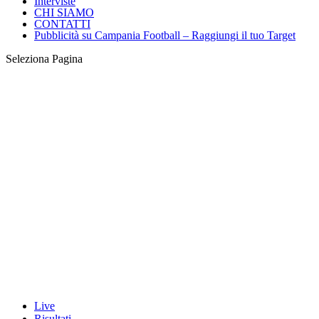
Interviste
CHI SIAMO
CONTATTI
Pubblicità su Campania Football – Raggiungi il tuo Target
Seleziona Pagina
Live
Risultati