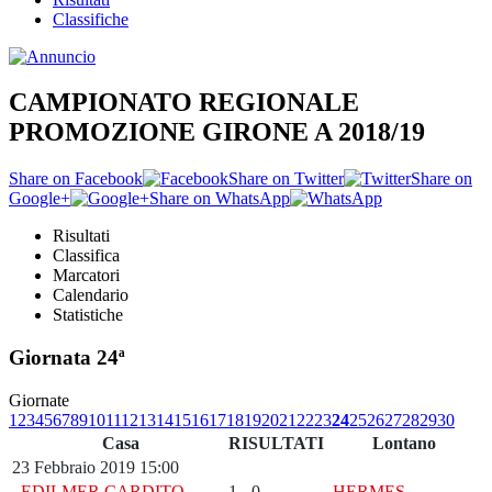
Classifiche
CAMPIONATO REGIONALE
PROMOZIONE GIRONE A 2018/19
Share on Facebook
Share on Twitter
Share on
Google+
Share on WhatsApp
Risultati
Classifica
Marcatori
Calendario
Statistiche
Giornata 24ª
Giornate
1
2
3
4
5
6
7
8
9
10
11
12
13
14
15
16
17
18
19
20
21
22
23
24
25
26
27
28
29
30
Casa
RISULTATI
Lontano
23 Febbraio 2019 15:00
EDILMER CARDITO
1 - 0
HERMES