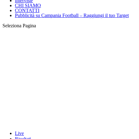
Interviste
CHI SIAMO
CONTATTI
Pubblicità su Campania Football – Raggiungi il tuo Target
Seleziona Pagina
Live
Risultati