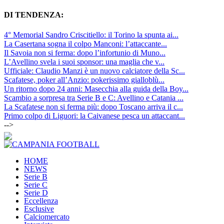
DI TENDENZA:
4° Memorial Sandro Criscitiello: il Torino la spunta ai...
La Casertana sogna il colpo Manconi: l’attaccante...
Il Savoia non si ferma: dopo l’infortunio di Muno...
L’Avellino svela i suoi sponsor: una maglia che v...
Ufficiale: Claudio Manzi è un nuovo calciatore della Sc...
Scafatese, poker all’Anzio: pokerissimo gialloblù...
Un ritorno dopo 24 anni: Masecchia alla guida della Boy...
Scambio a sorpresa tra Serie B e C: Avellino e Catania ...
La Scafatese non si ferma più: dopo Toscano arriva il c...
Primo colpo di Liguori: la Caivanese pesca un attaccant...
-->
HOME
NEWS
Serie B
Serie C
Serie D
Eccellenza
Esclusive
Calciomercato