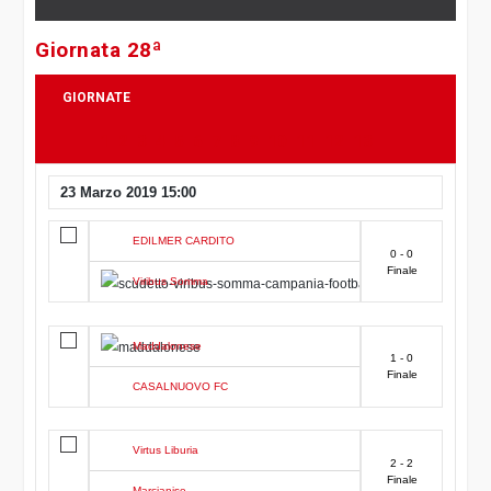
Giornata 28ª
GIORNATE
1
2
3
4
5
6
7
8
9
10
11
12
13
14
15
16
17
18
19
20
21
22
23
23 Marzo 2019 15:00
24
25
26
27
28
29
30
EDILMER CARDITO
0 - 0
Finale
Viribus Somma
Maddalonese
1 - 0
Finale
CASALNUOVO FC
Virtus Liburia
2 - 2
Finale
Marcianise