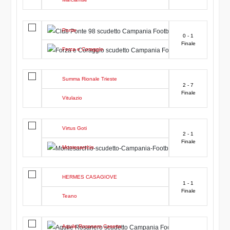
Ponte
0 - 1
Finale
Forza e Coraggio
Summa Rionale Trieste
2 - 7
Finale
Vitulazio
Virtus Goti
2 - 1
Finale
Montesarchio
HERMES CASAGIOVE
1 - 1
Finale
Teano
Aquile Rosanero Caserta