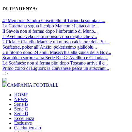
DI TENDENZA:
4° Memorial Sandro Criscitiello: il Torino la spunta ai...
La Casertana sogna il colpo Manconi: l’attaccante...
Il Savoia non si ferma: dopo l’infortunio di Muno...
L’Avellino svela i suoi sponsor: una maglia che v...
Ufficiale: Claudio Manzi è un nuovo calciatore della Sc...
Scafatese, poker all’Anzio: pokerissimo gialloblù...
Un ritorno dopo 24 anni: Masecchia alla guida della Boy...
Scambio a sorpresa tra Serie B e C: Avellino e Catania ...
La Scafatese non si ferma più: dopo Toscano arriva il c...
Primo colpo di Liguori: la Caivanese pesca un attaccant...
-->
HOME
NEWS
Serie B
Serie C
Serie D
Eccellenza
Esclusive
Calciomercato