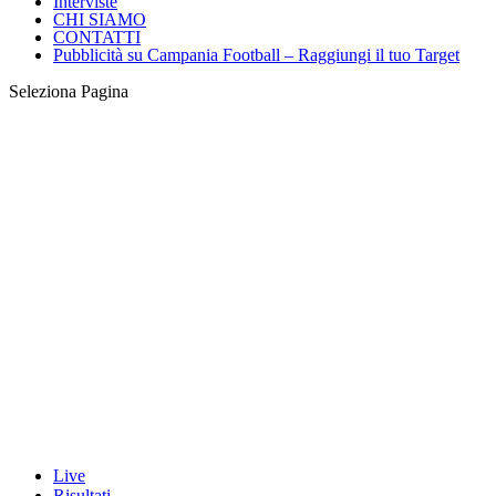
Interviste
CHI SIAMO
CONTATTI
Pubblicità su Campania Football – Raggiungi il tuo Target
Seleziona Pagina
Live
Risultati