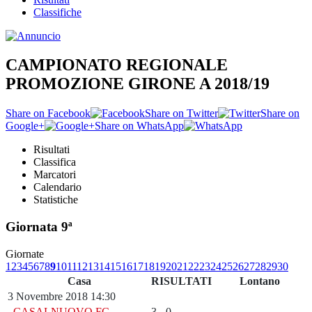
Classifiche
CAMPIONATO REGIONALE
PROMOZIONE GIRONE A 2018/19
Share on Facebook
Share on Twitter
Share on
Google+
Share on WhatsApp
Risultati
Classifica
Marcatori
Calendario
Statistiche
Giornata 9ª
Giornate
1
2
3
4
5
6
7
8
9
10
11
12
13
14
15
16
17
18
19
20
21
22
23
24
25
26
27
28
29
30
Casa
RISULTATI
Lontano
3 Novembre 2018 14:30
CASALNUOVO FC
3 - 0