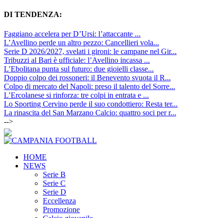
DI TENDENZA:
Faggiano accelera per D’Ursi: l’attaccante ...
L’Avellino perde un altro pezzo: Cancellieri vola...
Serie D 2026/2027, svelati i gironi: le campane nel Gir...
Tribuzzi al Bari è ufficiale: l’Avellino incassa ...
L’Ebolitana punta sul futuro: due gioielli classe...
Doppio colpo dei rossoneri: il Benevento svuota il R...
Colpo di mercato del Napoli: preso il talento del Sorre...
L’Ercolanese si rinforza: tre colpi in entrata e ...
Lo Sporting Cervino perde il suo condottiero: Resta ter...
La rinascita del San Marzano Calcio: quattro soci per r...
-->
HOME
NEWS
Serie B
Serie C
Serie D
Eccellenza
Promozione