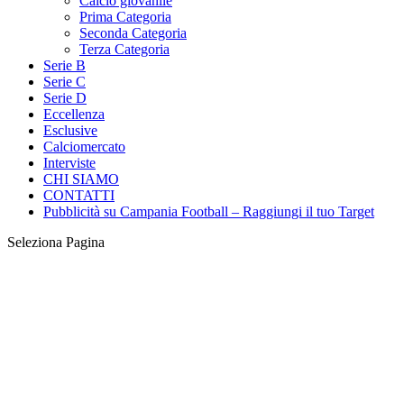
Calcio giovanile
Prima Categoria
Seconda Categoria
Terza Categoria
Serie B
Serie C
Serie D
Eccellenza
Esclusive
Calciomercato
Interviste
CHI SIAMO
CONTATTI
Pubblicità su Campania Football – Raggiungi il tuo Target
Seleziona Pagina