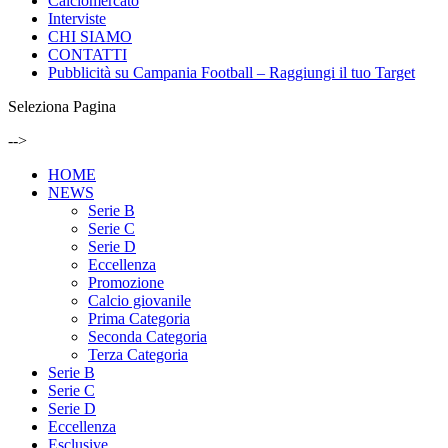
Calciomercato
Interviste
CHI SIAMO
CONTATTI
Pubblicità su Campania Football – Raggiungi il tuo Target
Seleziona Pagina
-->
HOME
NEWS
Serie B
Serie C
Serie D
Eccellenza
Promozione
Calcio giovanile
Prima Categoria
Seconda Categoria
Terza Categoria
Serie B
Serie C
Serie D
Eccellenza
Esclusive