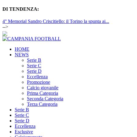
DI TENDENZA:
4° Memorial Sandro Criscitiello: il Torino la spunta ai...
-->
HOME
NEWS
Serie B
Serie C
Serie D
Eccellenza
Promozione
Calcio giovanile
Prima Categoria
Seconda Categoria
Terza Categoria
Serie B
Serie C
Serie D
Eccellenza
Esclusive