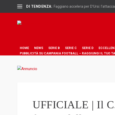
DI TENDENZA:
Faggiano accelera per D’Ursi: l’attaccan
HOME
NEWS
SERIE B
SERIE C
SERIE D
ECCELLEN
PUBBLICITÀ SU CAMPANIA FOOTBALL – RAGGIUNGI IL TUO T
UFFICIALE | Il C