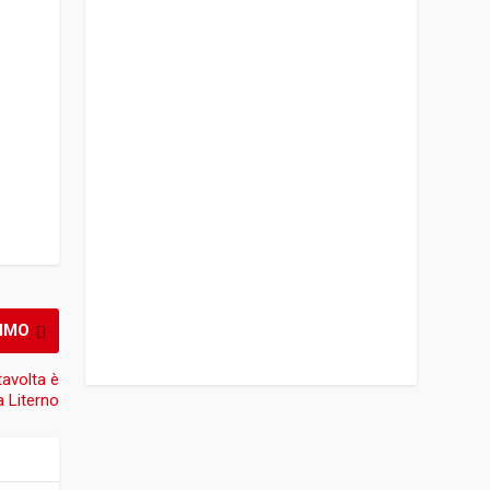
IMO
tavolta è
la Literno