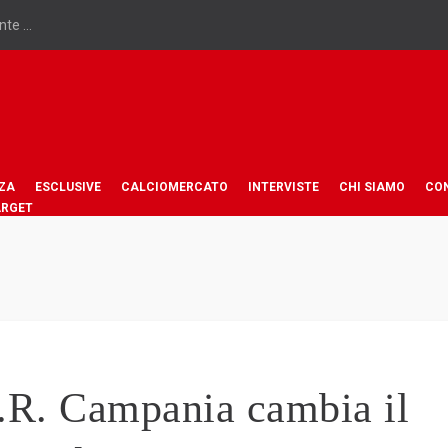
te ...
ZA
ESCLUSIVE
CALCIOMERCATO
INTERVISTE
CHI SIAMO
CO
ARGET
.R. Campania cambia il