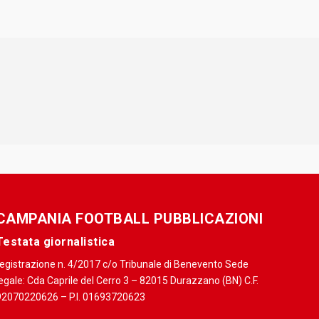
CAMPANIA FOOTBALL PUBBLICAZIONI
Testata giornalistica
registrazione n. 4/2017 c/o Tribunale di Benevento Sede
egale: Cda Caprile del Cerro 3 – 82015 Durazzano (BN) C.F.
92070220626 – P.I. 01693720623