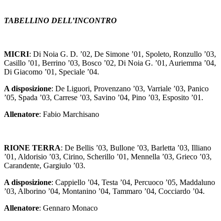
TABELLINO DELL’INCONTRO
MICRI
: Di Noia G. D. ’02, De Simone ’01, Spoleto, Ronzullo ’03,
Casillo ’01, Berrino ’03, Bosco ’02, Di Noia G. ’01, Auriemma ’04,
Di Giacomo ’01, Speciale ’04.
A disposizione
: De Liguori, Provenzano ’03, Varriale ’03, Panico
’05, Spada ’03, Carrese ’03, Savino ’04, Pino ’03, Esposito ’01.
Allenatore
: Fabio Marchisano
RIONE TERRA
: De Bellis ’03, Bullone ’03, Barletta ’03, Illiano
’01, Aldorisio ’03, Cirino, Scherillo ’01, Mennella ’03, Grieco ’03,
Carandente, Gargiulo ’03.
A disposizione
: Cappiello ’04, Testa ’04, Percuoco ’05, Maddaluno
’03, Alborino ’04, Montanino ’04, Tammaro ’04, Cocciardo ’04.
Allenatore
: Gennaro Monaco