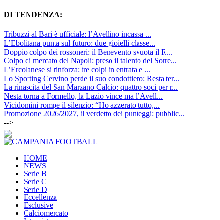
DI TENDENZA:
Tribuzzi al Bari è ufficiale: l’Avellino incassa ...
L’Ebolitana punta sul futuro: due gioielli classe...
Doppio colpo dei rossoneri: il Benevento svuota il R...
Colpo di mercato del Napoli: preso il talento del Sorre...
L’Ercolanese si rinforza: tre colpi in entrata e ...
Lo Sporting Cervino perde il suo condottiero: Resta ter...
La rinascita del San Marzano Calcio: quattro soci per r...
Nesta torna a Formello, la Lazio vince ma l’Avell...
Vicidomini rompe il silenzio: “Ho azzerato tutto,...
Promozione 2026/2027, il verdetto dei punteggi: pubblic...
-->
HOME
NEWS
Serie B
Serie C
Serie D
Eccellenza
Esclusive
Calciomercato