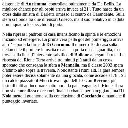
diagonale di
Auriemma
, controllata ottimamente da De Bellis. La
migliore chance per gli ospiti arriva invece al 21′. Tutto nasce da un
cross dalla sinistra di Barletta rimesso al centro da Carandente. Sulla
sfera si fionda tra due difensori
Grieco
, ma il suo tentativo in caduta
non inquadra lo specchio di porta.
Nella ripresa i padroni di casa intensificano la spinta e le emozioni
iniziano ad emergere. La prima vera palla gol del pomeriggio arriva
al 51′ e porta la firma di
Di Giacomo
. Il numero 10 di casa salta
nettamente il portiere in uscita e calcia a porta quasi sguarnita, ma
trova sulla linea l’intervento salvifico di
Bullone
a negare la rete. La
risposta del Rione Terra arriva tre minuti più tardi da un cross
sporcato che consegna la sfera a
Mennella
, ma il classe 2003 spara
d’istinto alto sopra la traversa. Nonostante i ritmi alti, la gara sembra
poter essere decisa solamente da una giocata, come accade al 78′. Su
un calcio piazzato il Micri trova il gol dell’1-0 con
Berrino
, più
lesto di tutti ad incornare sotto porta la palla vagante. Il Rione Terra
non si demoralizza e crea nel finale la chance per pareggiare, ma
Di
Noia
mette il guantone sulla conclusione di
Cocciardo
e mantiene il
punteggio invariato.