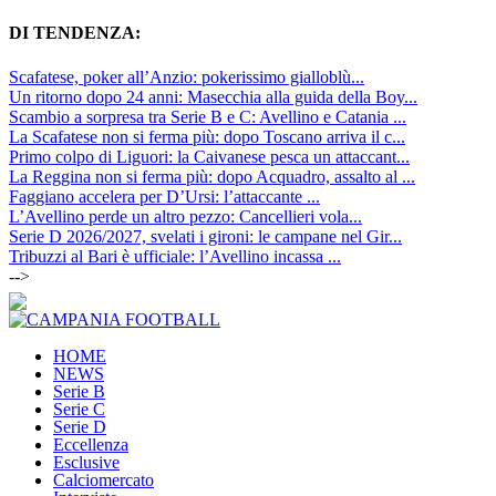
DI TENDENZA:
Scafatese, poker all’Anzio: pokerissimo gialloblù...
Un ritorno dopo 24 anni: Masecchia alla guida della Boy...
Scambio a sorpresa tra Serie B e C: Avellino e Catania ...
La Scafatese non si ferma più: dopo Toscano arriva il c...
Primo colpo di Liguori: la Caivanese pesca un attaccant...
La Reggina non si ferma più: dopo Acquadro, assalto al ...
Faggiano accelera per D’Ursi: l’attaccante ...
L’Avellino perde un altro pezzo: Cancellieri vola...
Serie D 2026/2027, svelati i gironi: le campane nel Gir...
Tribuzzi al Bari è ufficiale: l’Avellino incassa ...
-->
HOME
NEWS
Serie B
Serie C
Serie D
Eccellenza
Esclusive
Calciomercato