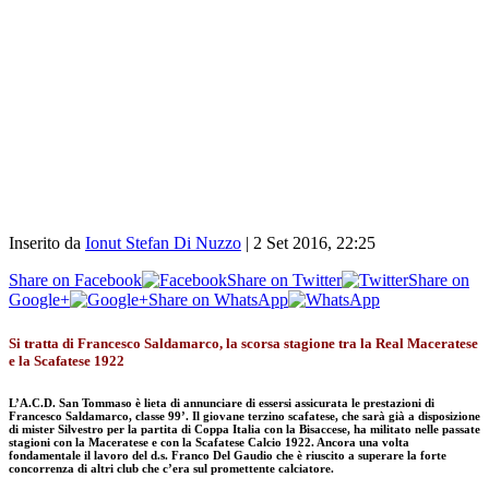
Inserito da
Ionut Stefan Di Nuzzo
|
2 Set 2016, 22:25
Share on Facebook
Share on Twitter
Share on
Google+
Share on WhatsApp
Si tratta di Francesco Saldamarco, la scorsa stagione tra la Real Maceratese
e la Scafatese 1922
L’A.C.D. San Tommaso è lieta di annunciare di essersi assicurata le prestazioni di
Francesco Saldamarco, classe 99’. Il giovane terzino scafatese, che sarà già a disposizione
di mister Silvestro per la partita di Coppa Italia con la Bisaccese, ha militato nelle passate
stagioni con la Maceratese e con la Scafatese Calcio 1922. Ancora una volta
fondamentale il lavoro del d.s. Franco Del Gaudio che è riuscito a superare la forte
concorrenza di altri club che c’era sul promettente calciatore.