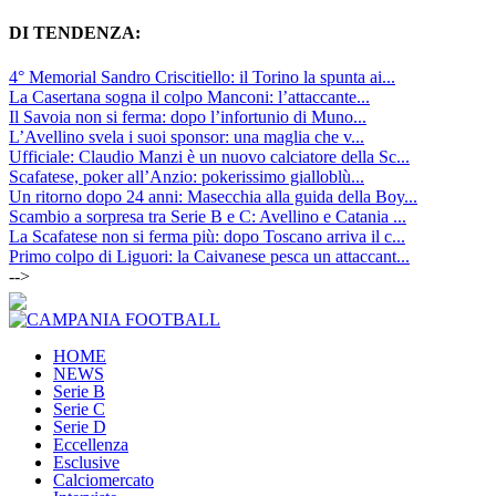
DI TENDENZA:
4° Memorial Sandro Criscitiello: il Torino la spunta ai...
La Casertana sogna il colpo Manconi: l’attaccante...
Il Savoia non si ferma: dopo l’infortunio di Muno...
L’Avellino svela i suoi sponsor: una maglia che v...
Ufficiale: Claudio Manzi è un nuovo calciatore della Sc...
Scafatese, poker all’Anzio: pokerissimo gialloblù...
Un ritorno dopo 24 anni: Masecchia alla guida della Boy...
Scambio a sorpresa tra Serie B e C: Avellino e Catania ...
La Scafatese non si ferma più: dopo Toscano arriva il c...
Primo colpo di Liguori: la Caivanese pesca un attaccant...
-->
HOME
NEWS
Serie B
Serie C
Serie D
Eccellenza
Esclusive
Calciomercato