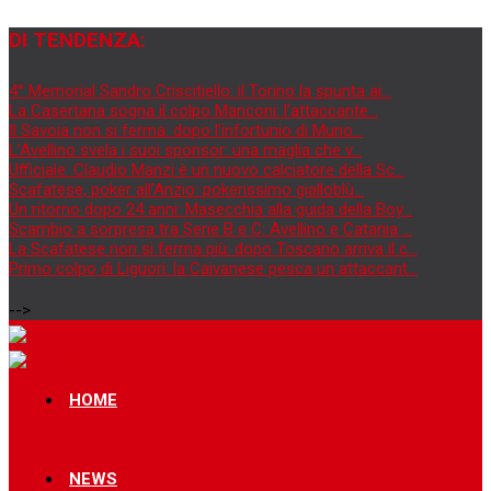
DI TENDENZA:
4° Memorial Sandro Criscitiello: il Torino la spunta ai...
La Casertana sogna il colpo Manconi: l’attaccante...
Il Savoia non si ferma: dopo l’infortunio di Muno...
L’Avellino svela i suoi sponsor: una maglia che v...
Ufficiale: Claudio Manzi è un nuovo calciatore della Sc...
Scafatese, poker all’Anzio: pokerissimo gialloblù...
Un ritorno dopo 24 anni: Masecchia alla guida della Boy...
Scambio a sorpresa tra Serie B e C: Avellino e Catania ...
La Scafatese non si ferma più: dopo Toscano arriva il c...
Primo colpo di Liguori: la Caivanese pesca un attaccant...
-->
HOME
NEWS