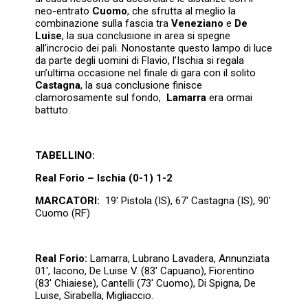
neo-entrato
Cuomo
, che sfrutta al meglio la
combinazione sulla fascia tra
Veneziano
e
De
Luise
, la sua conclusione in area si spegne
all’incrocio dei pali. Nonostante questo lampo di luce
da parte degli uomini di Flavio, l’Ischia si regala
un’ultima occasione nel finale di gara con il solito
Castagna
, la sua conclusione finisce
clamorosamente sul fondo,
Lamarra
era ormai
battuto.
TABELLINO:
Real Forio – Ischia (0-1) 1-2
MARCATORI:
19′ Pistola (IS), 67′ Castagna (IS), 90′
Cuomo (RF)
Real Forio:
Lamarra, Lubrano Lavadera, Annunziata
01′, Iacono, De Luise V. (83′ Capuano), Fiorentino
(83′ Chiaiese), Cantelli (73′ Cuomo), Di Spigna, De
Luise, Sirabella, Migliaccio.