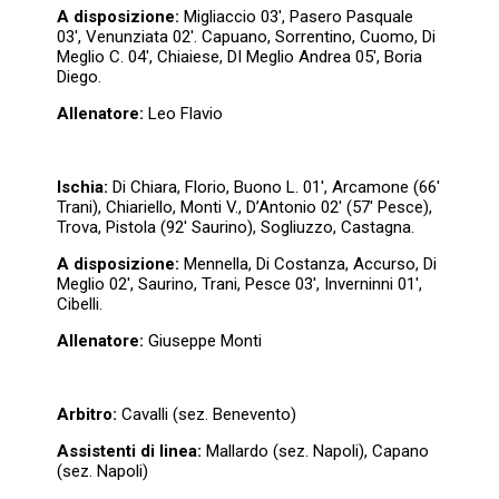
A disposizione:
Migliaccio 03′, Pasero Pasquale
03′, Venunziata 02′. Capuano, Sorrentino, Cuomo, Di
Meglio C. 04′, Chiaiese, DI Meglio Andrea 05′, Boria
Diego.
Allenatore:
Leo Flavio
Ischia:
Di Chiara, Florio, Buono L. 01′, Arcamone (66′
Trani), Chiariello, Monti V., D’Antonio 02′ (57′ Pesce),
Trova, Pistola (92′ Saurino), Sogliuzzo, Castagna.
A disposizione:
Mennella, Di Costanza, Accurso, Di
Meglio 02′, Saurino, Trani, Pesce 03′, Inverninni 01′,
Cibelli.
Allenatore:
Giuseppe Monti
Arbitro:
Cavalli (sez. Benevento)
Assistenti di linea:
Mallardo (sez. Napoli), Capano
(sez. Napoli)