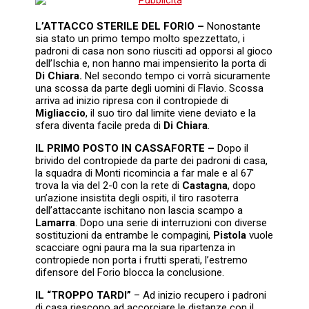
L’ATTACCO STERILE DEL FORIO –
Nonostante
sia stato un primo tempo molto spezzettato, i
padroni di casa non sono riusciti ad opporsi al gioco
dell’Ischia e, non hanno mai impensierito la porta di
Di Chiara.
Nel secondo tempo ci vorrà sicuramente
una scossa da parte degli uomini di Flavio. Scossa
arriva ad inizio ripresa con il contropiede di
Migliaccio
, il suo tiro dal limite viene deviato e la
sfera diventa facile preda di
Di Chiara
.
IL PRIMO POSTO IN CASSAFORTE –
Dopo il
brivido del contropiede da parte dei padroni di casa,
la squadra di Monti ricomincia a far male e al 67′
trova la via del 2-0 con la rete di
Castagna
, dopo
un’azione insistita degli ospiti, il tiro rasoterra
dell’attaccante ischitano non lascia scampo a
Lamarra
. Dopo una serie di interruzioni con diverse
sostituzioni da entrambe le compagini,
Pistola
vuole
scacciare ogni paura ma la sua ripartenza in
contropiede non porta i frutti sperati, l’estremo
difensore del Forio blocca la conclusione.
IL “TROPPO TARDI”
– Ad inizio recupero i padroni
di casa riescono ad accorciare le distanze con il