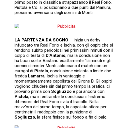
primo posto in classifica strapazzando il Real Forio.
Pistola e Co. si posizionano a due punti dal Pianura,
prossimo avversario degli uomini di Monti:
LA PARTENZA DA SOGNO –
Inizia un derby
infuocato tra Real Forio e Ischia, con gli ospiti che si
rendono subito pericolosi nei primissimi minuti con il
colpo di testa di
D’Antonio
, ma la conclusione non
ha buon sorte. Bastano esattamente 15 minuti e gli
uomini di mister Monti sbloccano il match con un
eurogol di
Pistola
, conclusione violenta a limite che
fredda
Lamarra
, Ischia in vantaggio e
momentaneamente capolista del Girone B. Gli ospiti
vogliono chiudere sin dal primo tempo la pratica, ci
provano prima con
Sogliuzzo
e poi ancora con
Pistola
, ma in entrambe le conclusioni l’estremo
difensore del Real Forio evita il tracollo. Nella
mezz’ora del primo tempo, la capolista sfiora per
centimetri il raddoppio con la punizione di
Sogliuzzo
, la sfera finisce sul fondo a fin di palo.