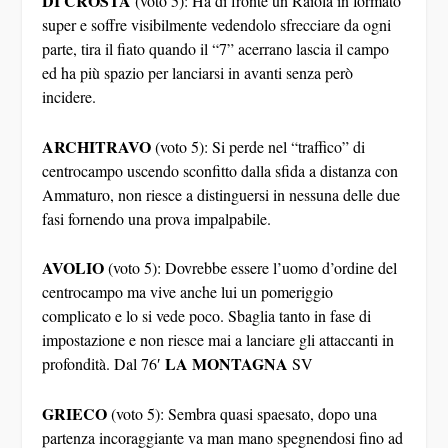
DI CROSTA
(voto 5): Ha di fronte un Raiola in formato
super e soffre visibilmente vedendolo sfrecciare da ogni
parte, tira il fiato quando il “7” acerrano lascia il campo
ed ha più spazio per lanciarsi in avanti senza però
incidere.
ARCHITRAVO
(voto 5): Si perde nel “traffico” di
centrocampo uscendo sconfitto dalla sfida a distanza con
Ammaturo, non riesce a distinguersi in nessuna delle due
fasi fornendo una prova impalpabile.
AVOLIO
(voto 5): Dovrebbe essere l’uomo d’ordine del
centrocampo ma vive anche lui un pomeriggio
complicato e lo si vede poco. Sbaglia tanto in fase di
impostazione e non riesce mai a lanciare gli attaccanti in
LA MONTAGNA
profondità. Dal 76′
SV
GRIECO
(voto 5): Sembra quasi spaesato, dopo una
partenza incoraggiante va man mano spegnendosi fino ad