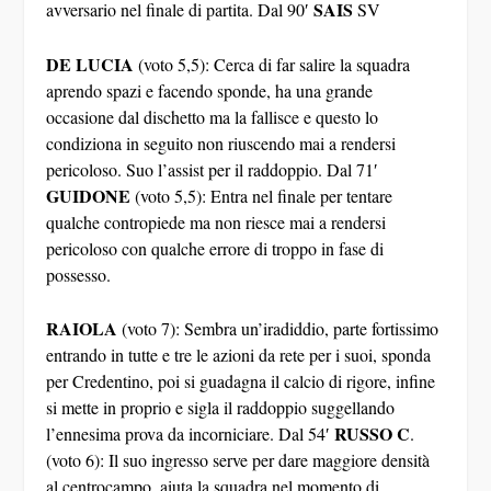
SAIS
avversario nel finale di partita. Dal 90′
SV
DE LUCIA
(voto 5,5): Cerca di far salire la squadra
aprendo spazi e facendo sponde, ha una grande
occasione dal dischetto ma la fallisce e questo lo
condiziona in seguito non riuscendo mai a rendersi
pericoloso. Suo l’assist per il raddoppio. Dal 71′
GUIDONE
(voto 5,5): Entra nel finale per tentare
qualche contropiede ma non riesce mai a rendersi
pericoloso con qualche errore di troppo in fase di
possesso.
RAIOLA
(voto 7): Sembra un’iradiddio, parte fortissimo
entrando in tutte e tre le azioni da rete per i suoi, sponda
per Credentino, poi si guadagna il calcio di rigore, infine
si mette in proprio e sigla il raddoppio suggellando
RUSSO C
l’ennesima prova da incorniciare. Dal 54′
.
(voto 6): Il suo ingresso serve per dare maggiore densità
al centrocampo, aiuta la squadra nel momento di