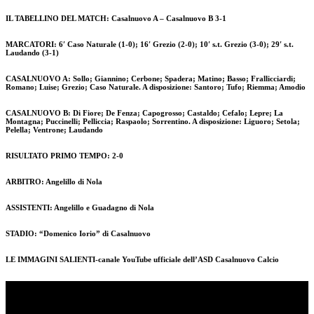
IL TABELLINO DEL MATCH: Casalnuovo A – Casalnuovo B 3-1
MARCATORI: 6′ Caso Naturale (1-0); 16′ Grezio (2-0); 10′ s.t. Grezio (3-0); 29′ s.t.
Laudando (3-1)
CASALNUOVO A: Sollo; Giannino; Cerbone; Spadera; Matino; Basso; Frallicciardi;
Romano; Luise; Grezio; Caso Naturale. A disposizione: Santoro; Tufo; Riemma; Amodio
CASALNUOVO B: Di Fiore; De Fenza; Capogrosso; Castaldo; Cefalo; Lepre; La
Montagna; Puccinelli; Pelliccia; Raspaolo; Sorrentino. A disposizione: Liguoro; Setola;
Pelella; Ventrone; Laudando
RISULTATO PRIMO TEMPO: 2-0
ARBITRO: Angelillo di Nola
ASSISTENTI: Angelillo e Guadagno di Nola
STADIO: “Domenico Iorio” di Casalnuovo
LE IMMAGINI SALIENTI-canale YouTube ufficiale dell’ASD Casalnuovo Calcio