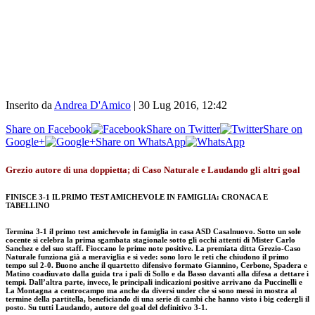
Inserito da
Andrea D'Amico
|
30 Lug 2016, 12:42
Share on Facebook
Share on Twitter
Share on
Google+
Share on WhatsApp
Grezio autore di una doppietta; di Caso Naturale e Laudando gli altri goal
FINISCE 3-1 IL PRIMO TEST AMICHEVOLE IN FAMIGLIA: CRONACA E
TABELLINO
Termina 3-1 il primo test amichevole in famiglia in casa ASD Casalnuovo. Sotto un sole
cocente si celebra la prima sgambata stagionale sotto gli occhi attenti di Mister Carlo
Sanchez e del suo staff. Fioccano le prime note positive. La premiata ditta Grezio-Caso
Naturale funziona già a meraviglia e si vede: sono loro le reti che chiudono il primo
tempo sul 2-0. Buono anche il quartetto difensivo formato Gia
nnino, Cerbone, Spadera e
Matino coadiuvato dalla guida tra i pali di Sollo e da Basso davanti alla difesa a dettare i
tempi. Dall’altra parte, invece, le principali indicazioni positive arrivano da Puccinelli e
La Montagna a centrocampo ma anche da diversi under che si sono messi in mostra al
termine della partitella, beneficiando di una serie di cambi che hanno visto i big cedergli il
posto. Su tutti Laudando, autore del goal del definitivo 3-1.