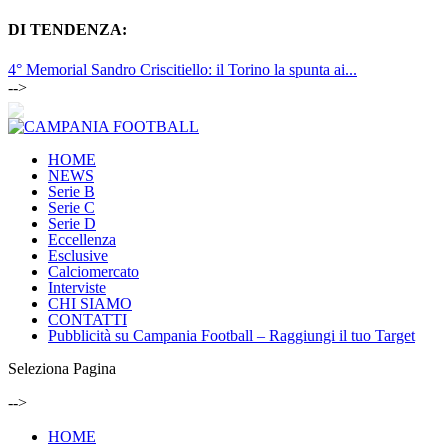
DI TENDENZA:
4° Memorial Sandro Criscitiello: il Torino la spunta ai...
-->
HOME
NEWS
Serie B
Serie C
Serie D
Eccellenza
Esclusive
Calciomercato
Interviste
CHI SIAMO
CONTATTI
Pubblicità su Campania Football – Raggiungi il tuo Target
Seleziona Pagina
-->
HOME