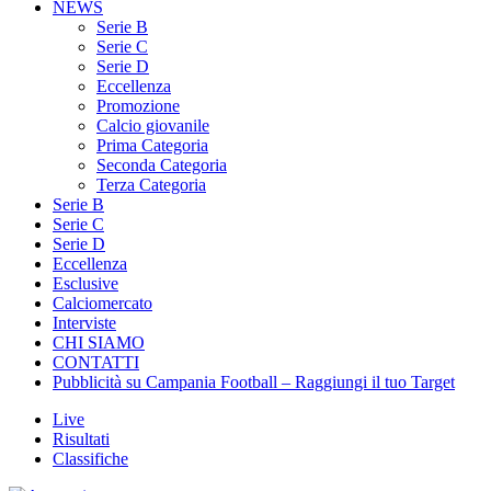
NEWS
Serie B
Serie C
Serie D
Eccellenza
Promozione
Calcio giovanile
Prima Categoria
Seconda Categoria
Terza Categoria
Serie B
Serie C
Serie D
Eccellenza
Esclusive
Calciomercato
Interviste
CHI SIAMO
CONTATTI
Pubblicità su Campania Football – Raggiungi il tuo Target
Live
Risultati
Classifiche