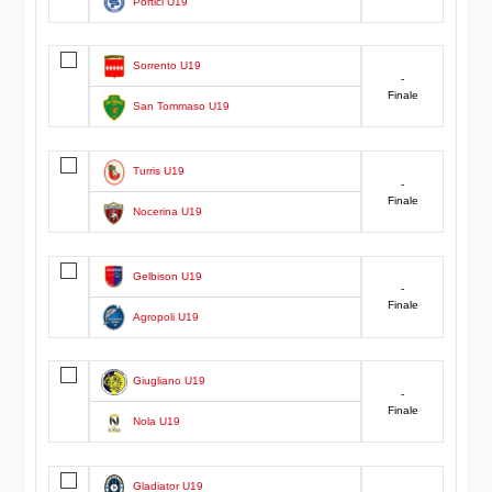
Portici U19
Sorrento U19
-
Finale
San Tommaso U19
Turris U19
-
Finale
Nocerina U19
Gelbison U19
-
Finale
Agropoli U19
Giugliano U19
-
Finale
Nola U19
Gladiator U19