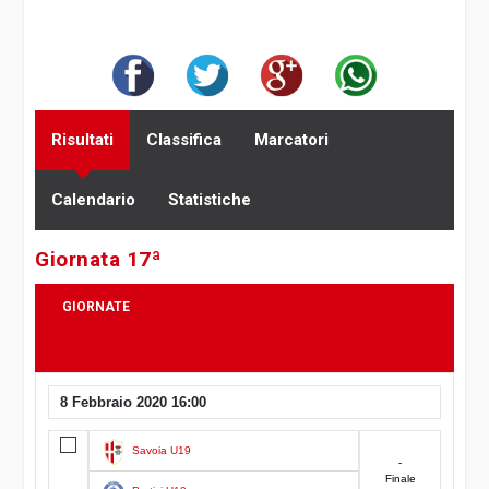
Risultati
Classifica
Marcatori
Calendario
Statistiche
Giornata 17ª
GIORNATE
8 Febbraio 2020 16:00
16
17
18
19
20
Savoia U19
-
Finale