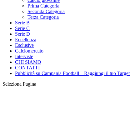
Calcio giovanile
Prima Categoria
Seconda Categoria
Terza Categoria
Serie B
Serie C
Serie D
Eccellenza
Esclusive
Calciomercato
Interviste
CHI SIAMO
CONTATTI
Pubblicità su Campania Football – Raggiungi il tuo Target
Seleziona Pagina