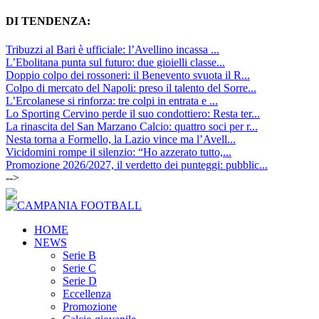
DI TENDENZA:
Tribuzzi al Bari è ufficiale: l’Avellino incassa ...
L’Ebolitana punta sul futuro: due gioielli classe...
Doppio colpo dei rossoneri: il Benevento svuota il R...
Colpo di mercato del Napoli: preso il talento del Sorre...
L’Ercolanese si rinforza: tre colpi in entrata e ...
Lo Sporting Cervino perde il suo condottiero: Resta ter...
La rinascita del San Marzano Calcio: quattro soci per r...
Nesta torna a Formello, la Lazio vince ma l’Avell...
Vicidomini rompe il silenzio: “Ho azzerato tutto,...
Promozione 2026/2027, il verdetto dei punteggi: pubblic...
-->
HOME
NEWS
Serie B
Serie C
Serie D
Eccellenza
Promozione