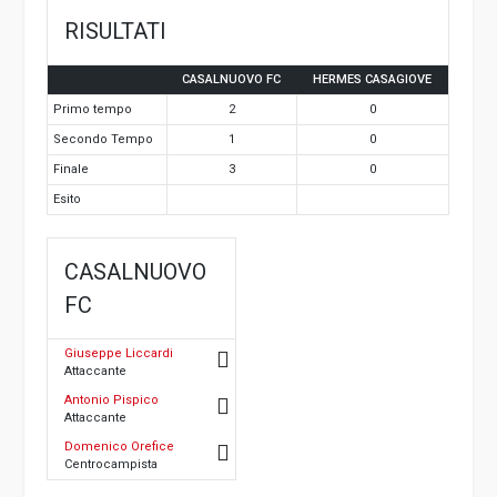
RISULTATI
CASALNUOVO FC
HERMES CASAGIOVE
Primo tempo
2
0
Secondo Tempo
1
0
Finale
3
0
Esito
CASALNUOVO
FC
Giuseppe Liccardi
Attaccante
Antonio Pispico
Attaccante
Domenico Orefice
Centrocampista