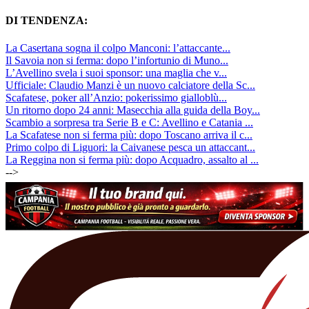
DI TENDENZA:
La Casertana sogna il colpo Manconi: l’attaccante...
Il Savoia non si ferma: dopo l’infortunio di Muno...
L’Avellino svela i suoi sponsor: una maglia che v...
Ufficiale: Claudio Manzi è un nuovo calciatore della Sc...
Scafatese, poker all’Anzio: pokerissimo gialloblù...
Un ritorno dopo 24 anni: Masecchia alla guida della Boy...
Scambio a sorpresa tra Serie B e C: Avellino e Catania ...
La Scafatese non si ferma più: dopo Toscano arriva il c...
Primo colpo di Liguori: la Caivanese pesca un attaccant...
La Reggina non si ferma più: dopo Acquadro, assalto al ...
-->