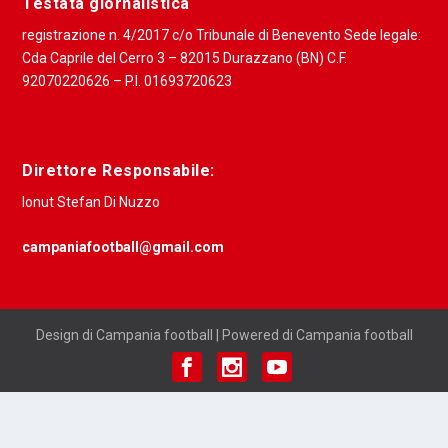
Testata giornalistica
registrazione n. 4/2017 c/o Tribunale di Benevento Sede legale:
Cda Caprile del Cerro 3 – 82015 Durazzano (BN) C.F.
92070220626 – P.I. 01693720623
Direttore Responsabile:
Ionut Stefan Di Nuzzo
campaniafootball@gmail.com
Design di Campania football | Powered di Campania football