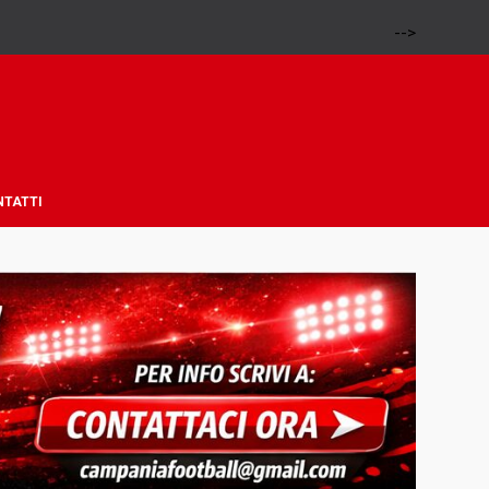
-->
NTATTI