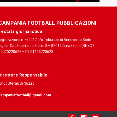
CAMPANIA FOOTBALL PUBBLICAZIONI
Testata giornalistica
registrazione n. 4/2017 c/o Tribunale di Benevento Sede
egale: Cda Caprile del Cerro 3 – 82015 Durazzano (BN) C.F.
92070220626 – P.I. 01693720623
Direttore Responsabile:
Ionut Stefan Di Nuzzo
campaniafootball@gmail.com