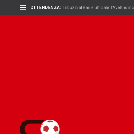
DI TENDENZA:
Tribuzzi al Bari è ufficiale: l’Avellino inc