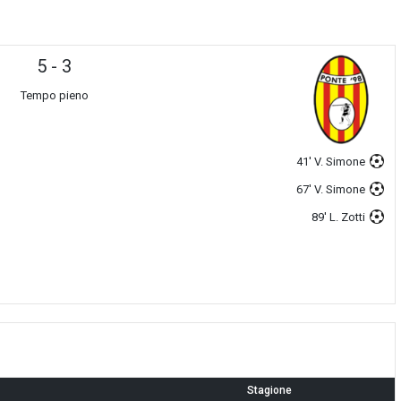
5
-
3
Tempo pieno
41' V. Simone
67' V. Simone
89' L. Zotti
Stagione