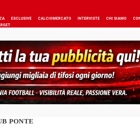
ZA
ESCLUSIVE
CALCIOMERCATO
INTERVISTE
CHI SIAMO
CO
ARGET
UB PONTE