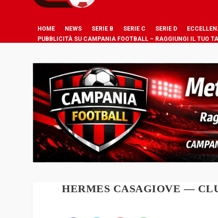
HOME
NEWS
SERIE B
SERIE C
SERIE D
ECCELLEN
PUBBLICITÀ SU CAMPANIA FOOTBALL – RAGGIUNGI IL TUO T
HERMES CASAGIOVE — CL