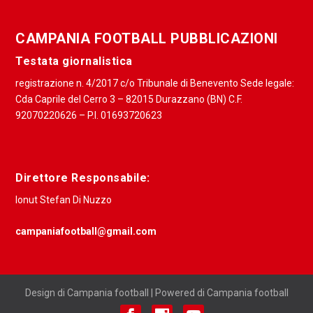
CAMPANIA FOOTBALL PUBBLICAZIONI
Testata giornalistica
registrazione n. 4/2017 c/o Tribunale di Benevento Sede legale:
Cda Caprile del Cerro 3 – 82015 Durazzano (BN) C.F.
92070220626 – P.I. 01693720623
Direttore Responsabile:
Ionut Stefan Di Nuzzo
campaniafootball@gmail.com
Design di Campania football | Powered di Campania football