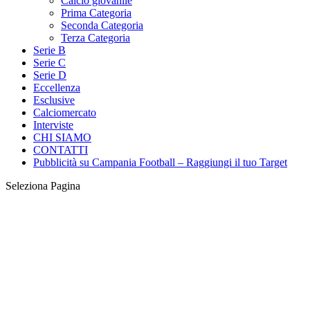
Calcio giovanile
Prima Categoria
Seconda Categoria
Terza Categoria
Serie B
Serie C
Serie D
Eccellenza
Esclusive
Calciomercato
Interviste
CHI SIAMO
CONTATTI
Pubblicità su Campania Football – Raggiungi il tuo Target
Seleziona Pagina