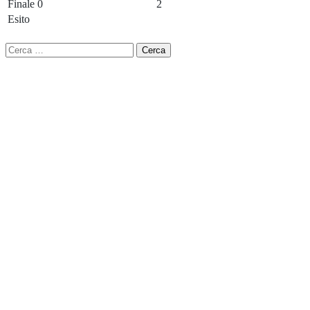
Finale
0
2
Esito
Ricerca
per: