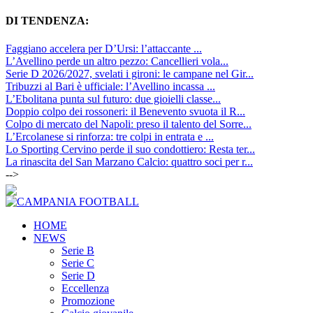
DI TENDENZA:
Faggiano accelera per D’Ursi: l’attaccante ...
L’Avellino perde un altro pezzo: Cancellieri vola...
Serie D 2026/2027, svelati i gironi: le campane nel Gir...
Tribuzzi al Bari è ufficiale: l’Avellino incassa ...
L’Ebolitana punta sul futuro: due gioielli classe...
Doppio colpo dei rossoneri: il Benevento svuota il R...
Colpo di mercato del Napoli: preso il talento del Sorre...
L’Ercolanese si rinforza: tre colpi in entrata e ...
Lo Sporting Cervino perde il suo condottiero: Resta ter...
La rinascita del San Marzano Calcio: quattro soci per r...
-->
HOME
NEWS
Serie B
Serie C
Serie D
Eccellenza
Promozione