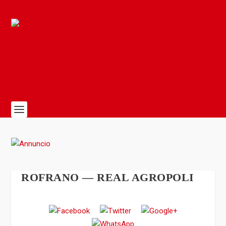
ROFRANO — REAL AGROPOLI
3
-
0
Tempo pieno