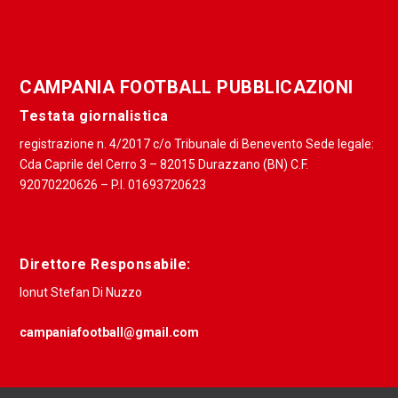
registrazione n. 4/2017 c/o Tribunale di Benevento Sede legale:
Cda Caprile del Cerro 3 – 82015 Durazzano (BN) C.F.
92070220626 – P.I. 01693720623
Direttore Responsabile:
Ionut Stefan Di Nuzzo
campaniafootball@gmail.com
Design di Campania football | Powered di Campania football