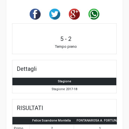
5
-
2
Tempo pieno
Dettagli
Stagione
Stagione 2017-18
RISULTATI
Felice Scandone Montella
FONTANAROSA A. FORTUNATO
Primo
2
1