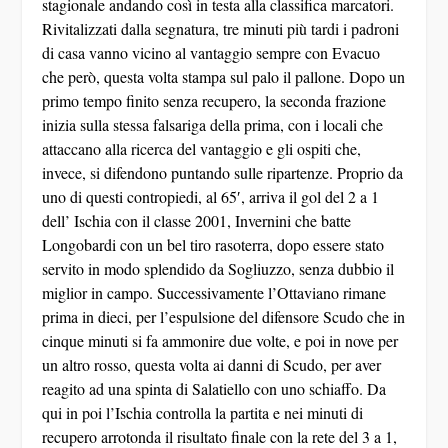
stagionale andando così in testa alla classifica marcatori.
Rivitalizzati dalla segnatura, tre minuti più tardi i padroni
di casa vanno vicino al vantaggio sempre con Evacuo
che però, questa volta stampa sul palo il pallone. Dopo un
primo tempo finito senza recupero, la seconda frazione
inizia sulla stessa falsariga della prima, con i locali che
attaccano alla ricerca del vantaggio e gli ospiti che,
invece, si difendono puntando sulle ripartenze. Proprio da
uno di questi contropiedi, al 65′, arriva il gol del 2 a 1
dell’ Ischia con il classe 2001, Invernini che batte
Longobardi con un bel tiro rasoterra, dopo essere stato
servito in modo splendido da Sogliuzzo, senza dubbio il
miglior in campo. Successivamente l’Ottaviano rimane
prima in dieci, per l’espulsione del difensore Scudo che in
cinque minuti si fa ammonire due volte, e poi in nove per
un altro rosso, questa volta ai danni di Scudo, per aver
reagito ad una spinta di Salatiello con uno schiaffo. Da
qui in poi l’Ischia controlla la partita e nei minuti di
recupero arrotonda il risultato finale con la rete del 3 a 1,