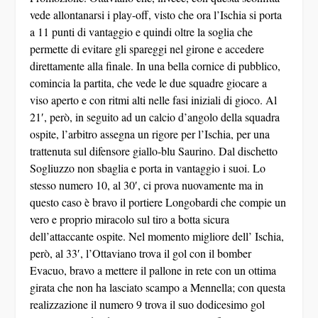
vede allontanarsi i play-off, visto che ora l’Ischia si porta
a 11 punti di vantaggio e quindi oltre la soglia che
permette di evitare gli spareggi nel girone e accedere
direttamente alla finale. In una bella cornice di pubblico,
comincia la partita, che vede le due squadre giocare a
viso aperto e con ritmi alti nelle fasi iniziali di gioco. Al
21′, però, in seguito ad un calcio d’angolo della squadra
ospite, l’arbitro assegna un rigore per l’Ischia, per una
trattenuta sul difensore giallo-blu Saurino. Dal dischetto
Sogliuzzo non sbaglia e porta in vantaggio i suoi. Lo
stesso numero 10, al 30′, ci prova nuovamente ma in
questo caso è bravo il portiere Longobardi che compie un
vero e proprio miracolo sul tiro a botta sicura
dell’attaccante ospite. Nel momento migliore dell’ Ischia,
però, al 33′, l’Ottaviano trova il gol con il bomber
Evacuo, bravo a mettere il pallone in rete con un ottima
girata che non ha lasciato scampo a Mennella; con questa
realizzazione il numero 9 trova il suo dodicesimo gol