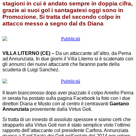
stagioni in cui è andato sempre in doppia cifra,
grazie ai suoi gol i santagatesi oggi sono in
Promozione. Si tratta del secondo colpo in
attacco messo a segno dal ds Diana
VILLA LITERNO (CE) –
Da un attaccante all’altro, da Perna
ad Annunziata. In due giorni il Villa Literno si è scatenato con
gli annunci dei nuovi attaccanti che faranno parte della
scuderia di Luigi Sanchez.
Il team biancorosso dopo aver piazzato il colpo Aniello Perna
in serata ha postato sulla pagina Facebook la foto con i due
direttori Diana e Musto con al centro il centravanti
Gaetano
Annunziata
proveniente dalla Virtus Goti.
Si tratta di un innesto di assoluto spessore e siamo certi che
strapparlo alla Virtus Goti non è stato semplice visto l’ottimo
rapporto dell’attaccante col presidente Carfora. Annunziata
giunse a Sant’Agata dei Goti nell’estate del 2014 per volere