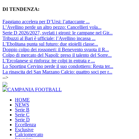
DI TENDENZA:
Faggiano accelera per D’Ursi: l’attaccante ...
L’Avellino perde un altro pezzo: Cancellieri vola...
Serie D 2026/2027, svelati i gironi: le campane nel Gir...
Tribuzzi al Bari è ufficiale: l’Avellino incassa ...
L’Ebolitana punta sul futuro: due gioielli classe...
Doppio colpo dei rossoneri: il Benevento svuota il R...
Colpo di mercato del Napoli: preso il talento del Sorre...
L’Ercolanese si rinforza: tre colpi in entrata e ...
Lo Sporting Cervino perde il suo condottiero: Resta ter...
La rinascita del San Marzano Calcio: quattro soci per r...
-->
HOME
NEWS
Serie B
Serie C
Serie D
Eccellenza
Esclusive
Calciomercato