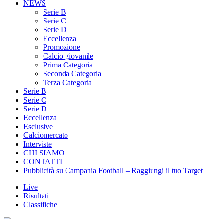
NEWS
Serie B
Serie C
Serie D
Eccellenza
Promozione
Calcio giovanile
Prima Categoria
Seconda Categoria
Terza Categoria
Serie B
Serie C
Serie D
Eccellenza
Esclusive
Calciomercato
Interviste
CHI SIAMO
CONTATTI
Pubblicità su Campania Football – Raggiungi il tuo Target
Live
Risultati
Classifiche