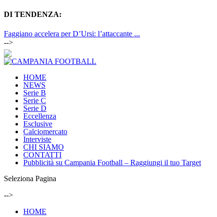
DI TENDENZA:
Faggiano accelera per D’Ursi: l’attaccante ...
-->
HOME
NEWS
Serie B
Serie C
Serie D
Eccellenza
Esclusive
Calciomercato
Interviste
CHI SIAMO
CONTATTI
Pubblicità su Campania Football – Raggiungi il tuo Target
Seleziona Pagina
-->
HOME