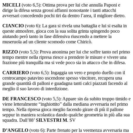
dirige la difesa senza grossi affanni nonostante i tanti attacchi
avversari concedendo pochi tiri da dentro l’area, il migliore dietro.
CIANCIO
(voto 6): La gara si rivela una battaglia e lui si esalta in
queste atmosfere, gioca con la sua solita grinta spingendo poco
aiutando però tanto in fase difensiva riuscendo a mettere la
museruola ad un cliente scomodo come Chiricò.
RIZZO
(voto 5,5): Prova anonima per lui che soffre tanto nel primo
tempo mentre nella ripresa riesce a prendere le misure e vivere una
frazione più tranquilla ma si vede poco sia in attacco che in difesa.
CARRIERO
(voto 6,5): Ingaggia un vero e proprio duello con il
centrocampo patavino uscendone spesso vincitore, recupera una
grande quantità di palloni e guadagna tanti calci piazzati facendo al
meglio il suo lavoro di interdizione.
DE FRANCESCO
(voto 5,5): Appare sin da subito troppo timido e
viene letteralmente “inghiottito” dalla mediana avversaria nel primo
tempo. Nella ripresa gioca meglio facendo girare di più il pallone
seppur in maniera scolastica dando qualche geometria in più alla sua
squadra. Dall’88’
SILVESTRI M
. SV
D’ANGELO
(voto 6): Parte frenato per la veemenza avversaria ma
cresce con il passare dei minuti e prova a farsi vedere anche in
avanti ma è poco fortunato e la sua conclusione sfiora il palo