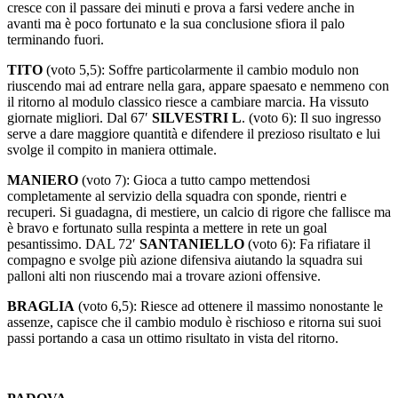
terminando fuori.
TITO
(voto 5,5): Soffre particolarmente il cambio modulo non
riuscendo mai ad entrare nella gara, appare spaesato e nemmeno con
il ritorno al modulo classico riesce a cambiare marcia. Ha vissuto
giornate migliori. Dal 67′
SILVESTRI L
. (voto 6): Il suo ingresso
serve a dare maggiore quantità e difendere il prezioso risultato e lui
svolge il compito in maniera ottimale.
MANIERO
(voto 7): Gioca a tutto campo mettendosi
completamente al servizio della squadra con sponde, rientri e
recuperi. Si guadagna, di mestiere, un calcio di rigore che fallisce ma
è bravo e fortunato sulla respinta a mettere in rete un goal
pesantissimo. DAL 72′
SANTANIELLO
(voto 6): Fa rifiatare il
compagno e svolge più azione difensiva aiutando la squadra sui
palloni alti non riuscendo mai a trovare azioni offensive.
BRAGLIA
(voto 6,5): Riesce ad ottenere il massimo nonostante le
assenze, capisce che il cambio modulo è rischioso e ritorna sui suoi
passi portando a casa un ottimo risultato in vista del ritorno.
PADOVA