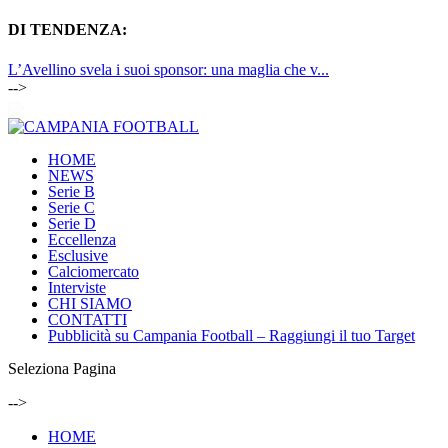
DI TENDENZA:
L’Avellino svela i suoi sponsor: una maglia che v...
-->
HOME
NEWS
Serie B
Serie C
Serie D
Eccellenza
Esclusive
Calciomercato
Interviste
CHI SIAMO
CONTATTI
Pubblicità su Campania Football – Raggiungi il tuo Target
Seleziona Pagina
-->
HOME
NEWS