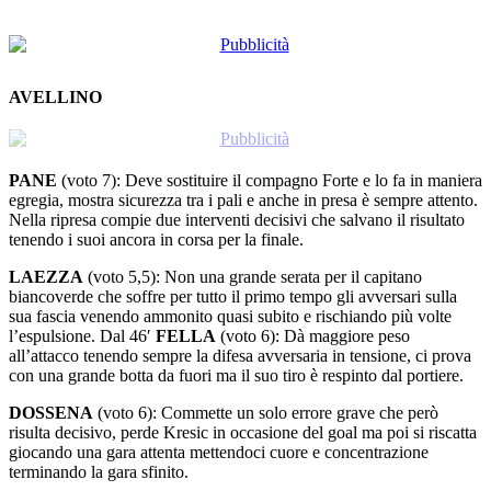
AVELLINO
PANE
(voto 7): Deve sostituire il compagno Forte e lo fa in maniera
egregia, mostra sicurezza tra i pali e anche in presa è sempre attento.
Nella ripresa compie due interventi decisivi che salvano il risultato
tenendo i suoi ancora in corsa per la finale.
LAEZZA
(voto 5,5): Non una grande serata per il capitano
biancoverde che soffre per tutto il primo tempo gli avversari sulla
sua fascia venendo ammonito quasi subito e rischiando più volte
l’espulsione. Dal 46′
FELLA
(voto 6): Dà maggiore peso
all’attacco tenendo sempre la difesa avversaria in tensione, ci prova
con una grande botta da fuori ma il suo tiro è respinto dal portiere.
DOSSENA
(voto 6): Commette un solo errore grave che però
risulta decisivo, perde Kresic in occasione del goal ma poi si riscatta
giocando una gara attenta mettendoci cuore e concentrazione
terminando la gara sfinito.
MICELI
(voto 6,5): Ottima prova per lui che annulla Paponi e