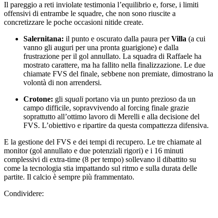
concretizzare le poche occasioni nitide create.
Salernitana:
il punto e oscurato dalla paura per
Villa
(a cui
vanno gli auguri per una pronta guarigione) e dalla
frustrazione per il gol annullato. La squadra di Raffaele ha
mostrato carattere, ma ha fallito nella finalizzazione. Le due
chiamate FVS del finale, sebbene non premiate, dimostrano la
volontà di non arrendersi.
Crotone:
gli
squali
portano via un punto prezioso da un
campo difficile, sopravvivendo al forcing finale grazie
soprattutto all’ottimo lavoro di Merelli e alla decisione del
FVS. L’obiettivo e ripartire da questa compattezza difensiva.
E la gestione del FVS e dei tempi di recupero. Le tre chiamate al
monitor (gol annullato e due potenziali rigori) e i 16 minuti
complessivi di extra-time (8 per tempo) sollevano il dibattito su
come la tecnologia stia impattando sul ritmo e sulla durata delle
partite. Il calcio è sempre più frammentato.
Condividere: