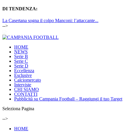
DI TENDENZA:
La Casertana sogna il colpo Manconi: l’attaccante...
-->
HOME
NEWS
Serie B
Serie C
Serie D
Eccellenza
Esclusive
Calciomercato
Interviste
CHI SIAMO
CONTATTI
Pubblicità su Campania Football – Raggiungi il tuo Target
Seleziona Pagina
-->
HOME
NEWS