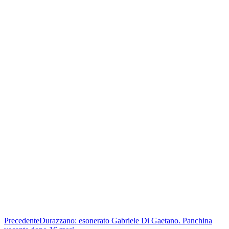
Precedente
Durazzano: esonerato Gabriele Di Gaetano. Panchina
vacante dopo 16 mesi
Prossimo
Caos Palmese: Rogazzo via dopo una sola gara, doppio