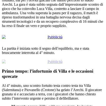
Arechi. La gara è stata subito segnata dall’impressionante scontro di
gioco che ha coinvolto Luca Villa, costretto a lasciare il campo in
ambulanza. Una volta superata la paura per il ragazzo, il match è
ripreso trasformandosi in una battaglia nervosa decisa dagli
strumenti tecnologici e da un recupero complessivo di 16 minuti che
ha reso il finale un vero e proprio supplizio.
La partita è iniziata sotto il segno dell’equilibrio, ma e stata
bruscamente interrotta al 4° minuto.
Primo tempo: l’infortunio di Villa e le occasioni
sprecate
Al 4° minuto, uno scontro fortuito testa contro testa tra Villa
(Salernitana) e Piovanello (Crotone) ha gelato l’Arechi. Il giocatore
granata si e accasciato a terra, con i giocatori che hanno chiesto
subito l’intervento urgente e persino il defibrillatore.
Momento paura:
Villa, sebbene cosciente, ha lasciato
il campo in barella ed è stato trasportato in ambulanza