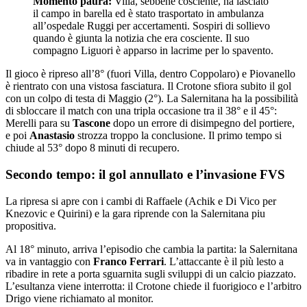
all’ospedale Ruggi per accertamenti. Sospiri di sollievo
quando è giunta la notizia che era cosciente. Il suo
compagno Liguori è apparso in lacrime per lo spavento.
Il gioco è ripreso all’8° (fuori Villa, dentro Coppolaro) e Piovanello
è rientrato con una vistosa fasciatura. Il Crotone sfiora subito il gol
con un colpo di testa di Maggio (2°). La Salernitana ha la possibilità
di sbloccare il match con una tripla occasione tra il 38° e il 45°:
Merelli para su
Tascone
dopo un errore di disimpegno del portiere,
e poi
Anastasio
strozza troppo la conclusione. Il primo tempo si
chiude al 53° dopo 8 minuti di recupero.
Secondo tempo: il gol annullato e l’invasione FVS
La ripresa si apre con i cambi di Raffaele (Achik e Di Vico per
Knezovic e Quirini) e la gara riprende con la Salernitana piu
propositiva.
Al 18° minuto, arriva l’episodio che cambia la partita: la Salernitana
va in vantaggio con
Franco Ferrari
. L’attaccante è il più lesto a
ribadire in rete a porta sguarnita sugli sviluppi di un calcio piazzato.
L’esultanza viene interrotta: il Crotone chiede il fuorigioco e l’arbitro
Drigo viene richiamato al monitor.
Il velo del FVS:
dopo alcuni minuti di revisione, il