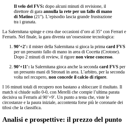
direttore di gara
annulla la rete per un fallo di mano
di Matino
(21°). L’episodio lascia grande frustrazione
tra i granata.
La Salernitana spinge e crea due occasioni d’oro al 35° con Ferrari e
Ferraris. Nel finale, la gara diventa un’ossessione tecnologica:
90’+2′:
il mister della Salernitana si gioca la prima
card FVS
per un presunto fallo di mano in area di Cocetta (Crotone).
Dopo 2 minuti di review, il rigore
non viene concesso
.
90’+11′:
la Salernitana gioca anche la seconda
card FVS
per
un presunto mani di Stronati in area. L’arbitro, per la seconda
volta nel recupero,
non concede il calcio di rigore
.
I 16 minuti totali di recupero non bastano a sbloccare il risultato. Il
match si chiude sullo 0-0, con Merelli che compie l’ultima parata
decisiva su Ferraris al 90’+9′. Un punto a testa che, viste le
circostanze e la paura iniziale, accontenta forse più le coronarie dei
tifosi che la classifica.
Analisi e prospettive: il prezzo del punto
Il pareggio a reti inviolate testimonia l’equilibrio e, forse, i limiti
offensivi di entrambe le squadre, che non sono riuscite a