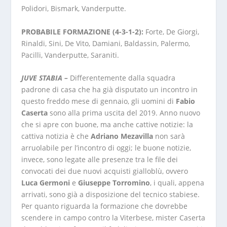
Polidori, Bismark, Vanderputte.
PROBABILE FORMAZIONE (4-3-1-2):
Forte, De Giorgi,
Rinaldi, Sini, De Vito, Damiani, Baldassin, Palermo,
Pacilli, Vanderputte, Saraniti.
JUVE STABIA –
Differentemente dalla squadra
padrone di casa che ha già disputato un incontro in
questo freddo mese di gennaio, gli uomini di
Fabio
Caserta
sono alla prima uscita del 2019. Anno nuovo
che si apre con buone, ma anche cattive notizie: la
cattiva notizia è che
Adriano Mezavilla
non sarà
arruolabile per l’incontro di oggi; le buone notizie,
invece, sono legate alle presenze tra le file dei
convocati dei due nuovi acquisti gialloblù, ovvero
Luca Germoni
e
Giuseppe Torromino
, i quali, appena
arrivati, sono già a disposizione del tecnico stabiese.
Per quanto riguarda la formazione che dovrebbe
scendere in campo contro la Viterbese, mister Caserta