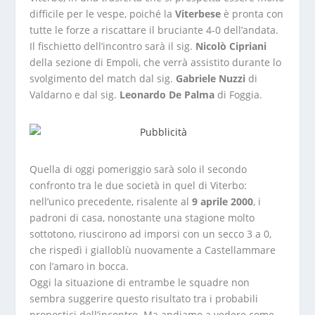
difficile per le vespe, poiché la
Viterbese
è pronta con
tutte le forze a riscattare il bruciante 4-0 dell’andata.
Il fischietto dell’incontro sarà il sig.
Nicolò Cipriani
della sezione di Empoli, che verrà assistito durante lo
svolgimento del match dal sig.
Gabriele Nuzzi
di
Valdarno e dal sig.
Leonardo De Palma
di Foggia.
Quella di oggi pomeriggio sarà solo il secondo
confronto tra le due società in quel di Viterbo:
nell’unico precedente, risalente al
9 aprile 2000
, i
padroni di casa, nonostante una stagione molto
sottotono, riuscirono ad imporsi con un secco 3 a 0,
che rispedì i gialloblù nuovamente a Castellammare
con l’amaro in bocca.
Oggi la situazione di entrambe le squadre non
sembra suggerire questo risultato tra i probabili
pronostici dell’incontro. Ma andiamo a vedere come