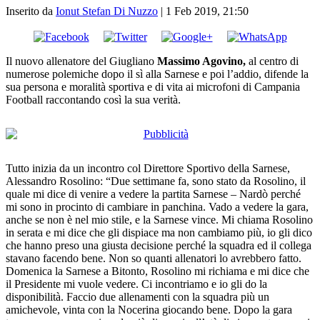
Inserito da
Ionut Stefan Di Nuzzo
|
1 Feb 2019, 21:50
Il nuovo allenatore del Giugliano
Massimo Agovino,
al centro di
numerose polemiche dopo il sì alla Sarnese e poi l’addio, difende la
sua persona e moralità sportiva e di vita ai microfoni di Campania
Football raccontando così la sua verità.
Tutto inizia da un incontro col Direttore Sportivo della Sarnese,
Alessandro Rosolino: “Due settimane fa, sono stato da Rosolino, il
quale mi dice di venire a vedere la partita Sarnese – Nardò perché
mi sono in procinto di cambiare in panchina. Vado a vedere la gara,
anche se non è nel mio stile, e la Sarnese vince. Mi chiama Rosolino
in serata e mi dice che gli dispiace ma non cambiamo più, io gli dico
che hanno preso una giusta decisione perché la squadra ed il collega
stavano facendo bene. Non so quanti allenatori lo avrebbero fatto.
Domenica la Sarnese a Bitonto, Rosolino mi richiama e mi dice che
il Presidente mi vuole vedere. Ci incontriamo e io gli do la
disponibilità. Faccio due allenamenti con la squadra più un
amichevole, vinta con la Nocerina giocando bene. Dopo la gara