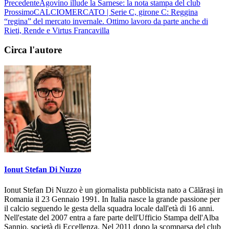
Precedente
Agovino illude la Sarnese: la nota stampa del club
Prossimo
CALCIOMERCATO | Serie C, girone C: Reggina
“regina” del mercato invernale. Ottimo lavoro da parte anche di
Rieti, Rende e Virtus Francavilla
Circa l'autore
Ionut Stefan Di Nuzzo
Ionut Stefan Di Nuzzo è un giornalista pubblicista nato a Călărași in
Romania il 23 Gennaio 1991. In Italia nasce la grande passione per
il calcio seguendo le gesta della squadra locale dall'età di 16 anni.
Nell'estate del 2007 entra a fare parte dell'Ufficio Stampa dell'Alba
Sannio, società di Eccellenza. Nel 2011 dopo la scomparsa del club