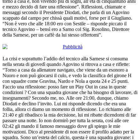
torno a casa e, non vivendo più di sogni, all’età di cinquantuno anni
e mezzo decido di fare una riflessione”. Riflessioni, chiamate e
messaggi secondo il Presidente Diodati, che parla di un Agovino
scappato dal campo per chissà quali motivi, forse per il Giugliano.
“Non è vero che alle 18:00 ero con Sestile – risponde piccato il
tecnico Agovino – bensì ero a Sarno col Sig. Rosolino, Direttore
della Sarnese, per un caffè da lui stesso offertomi”.
La crisi e soprattutto l’addio del tecnico alla Sarnese si consuma
nella serata di giovedì quando Agovino si ritrova a casa e riflette:
“Torno a casa da allenatore navigato, che viene da un esonoro a
Nuoro e non può giocarsi il culo, e vedo la classifica del girone H
con squadre come Gravina, Nardo e Nola a quota 24 e 25 punti.
Faccio una riflessione: posso fare un Play Out in casa in queste
condizioni ? Con una squadra giovane che ha bisogno di lavorare, di
insegnamenti? Secondo me, no. Alle ore 21:00, dunque, chiamo
Diodati e declino l’invito. Lui mi risponde dicendo che era una
follia, allora ci diamo un momento di riflessione. Lo richiamo alle
21:40 e gli ribadisco la mia decisione, lui mi ribatte dicendomi di far
passare una notte. Io non dormirò per tutta la serata, così alle ore
02:42 gli mando il famoso messaggio dove gli spiego le mie
motivazioni. Dico al presidente di non essere il profilo adatto per la
squadra. Sono un’esteta del calcio, questa è una squadra giovane: i