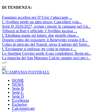
DI TENDENZA:
Faggiano accelera per D’Ursi: l’attaccante ...
L’Avellino perde un altro pezzo: Cancellieri vola...
Serie D 2026/2027, svelati i gironi: le campane nel Gir...
Tribuzzi al Bari è ufficiale: l’Avellino incassa ...
L’Ebolitana punta sul futuro: due gioielli classe...
Doppio colpo dei rossoneri: il Benevento svuota il R...
Colpo di mercato del Napoli: preso il talento del Sorre...
L’Ercolanese si rinforza: tre colpi in entrata e ...
Lo Sporting Cervino perde il suo condottiero: Resta ter...
La rinascita del San Marzano Calcio: quattro soci per r...
-->
HOME
NEWS
Serie B
Serie C
Serie D
Eccellenza
Esclusive
Calciomercato