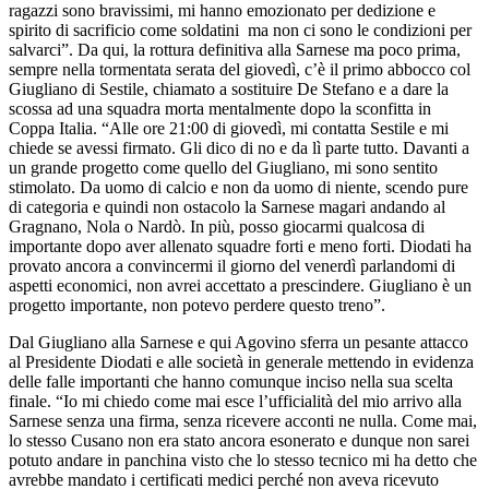
ragazzi sono bravissimi, mi hanno emozionato per dedizione e
spirito di sacrificio come soldatini ma non ci sono le condizioni per
salvarci”. Da qui, la rottura definitiva alla Sarnese ma poco prima,
sempre nella tormentata serata del giovedì, c’è il primo abbocco col
Giugliano di Sestile, chiamato a sostituire De Stefano e a dare la
scossa ad una squadra morta mentalmente dopo la sconfitta in
Coppa Italia. “Alle ore 21:00 di giovedì, mi contatta Sestile e mi
chiede se avessi firmato. Gli dico di no e da lì parte tutto. Davanti a
un grande progetto come quello del Giugliano, mi sono sentito
stimolato. Da uomo di calcio e non da uomo di niente, scendo pure
di categoria e quindi non ostacolo la Sarnese magari andando al
Gragnano, Nola o Nardò. In più, posso giocarmi qualcosa di
importante dopo aver allenato squadre forti e meno forti. Diodati ha
provato ancora a convincermi il giorno del venerdì parlandomi di
aspetti economici, non avrei accettato a prescindere. Giugliano è un
progetto importante, non potevo perdere questo treno”.
Dal Giugliano alla Sarnese e qui Agovino sferra un pesante attacco
al Presidente Diodati e alle società in generale mettendo in evidenza
delle falle importanti che hanno comunque inciso nella sua scelta
finale. “Io mi chiedo come mai esce l’ufficialità del mio arrivo alla
Sarnese senza una firma, senza ricevere acconti ne nulla. Come mai,
lo stesso Cusano non era stato ancora esonerato e dunque non sarei
potuto andare in panchina visto che lo stesso tecnico mi ha detto che
avrebbe mandato i certificati medici perché non aveva ricevuto