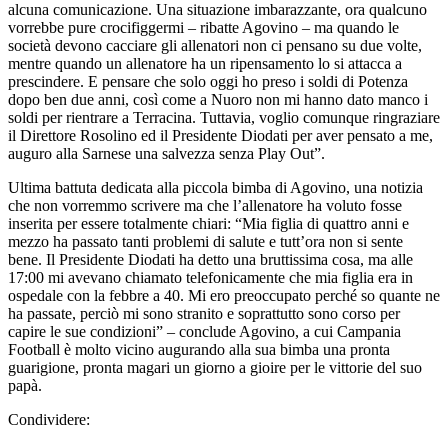
alcuna comunicazione. Una situazione imbarazzante, ora qualcuno
vorrebbe pure crocifiggermi – ribatte Agovino – ma quando le
società devono cacciare gli allenatori non ci pensano su due volte,
mentre quando un allenatore ha un ripensamento lo si attacca a
prescindere. E pensare che solo oggi ho preso i soldi di Potenza
dopo ben due anni, così come a Nuoro non mi hanno dato manco i
soldi per rientrare a Terracina. Tuttavia, voglio comunque ringraziare
il Direttore Rosolino ed il Presidente Diodati per aver pensato a me,
auguro alla Sarnese una salvezza senza Play Out”.
Ultima battuta dedicata alla piccola bimba di Agovino, una notizia
che non vorremmo scrivere ma che l’allenatore ha voluto fosse
inserita per essere totalmente chiari: “Mia figlia di quattro anni e
mezzo ha passato tanti problemi di salute e tutt’ora non si sente
bene. Il Presidente Diodati ha detto una bruttissima cosa, ma alle
17:00 mi avevano chiamato telefonicamente che mia figlia era in
ospedale con la febbre a 40. Mi ero preoccupato perché so quante ne
ha passate, perciò mi sono stranito e soprattutto sono corso per
capire le sue condizioni” – conclude Agovino, a cui Campania
Football è molto vicino augurando alla sua bimba una pronta
guarigione, pronta magari un giorno a gioire per le vittorie del suo
papà.
Condividere: