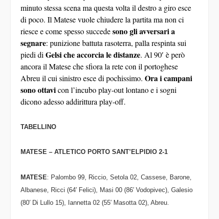
minuto stessa scena ma questa volta il destro a giro esce
di poco. Il Matese vuole chiudere la partita ma non ci
sono gli avversari a
riesce e come spesso succede
segnare
: punizione battuta rasoterra, palla respinta sui
Gelsi che accorcia le distanze
piedi di
. Al 90′ è però
ancora il Matese che sfiora la rete con il portoghese
Ora i campani
Abreu il cui sinistro esce di pochissimo.
sono ottavi
con l’incubo play-out lontano e i sogni
dicono adesso addirittura play-off.
TABELLINO
MATESE –
ATLETICO
PORTO SANT’ELPIDIO 2-1
MATESE
: Palombo
99
, Riccio, Setola
02
, Cassese, Barone,
Albanese, Ricci (64′ Felici), Masi
00
(86′ Vodopivec), Galesio
(80′ Di Lullo 15), Iannetta
02
(55′ Masotta
02
), Abreu.