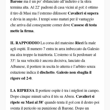
Barone
ma è un po’ sbilanciato all’indietro e la sfera
termina alta. Al 22′ padroni di casa vicini al gol: è ottimo
Cavalieri si supera
il tiro di Masi ma l’estremo difensore
e devia in angolo. I tempi sono maturi per il vantaggio
Cassese di testa
che arriva dal conseguente corner dove
mette la firma
.
IL RAPPODDIO
Ricci
La corsa del matesino
fa male
agli ospiti. Il numero 7 entra in area imbeccato da Galesio
ma alza troppo la traiettoria. L’esterno si fa perdonare al
33′: la sua velocità è ancora decisiva, lanciato da
Albanese, il portiere in uscita lo atterra e l’arbitro senza
dischetto
Galesio non sbaglia il
esitazione indica il
.
rigore ed 2-0
.
LA RIPRESA
Il portiere ospite è tra i migliori in campo.
Cavalieri si
Dopo cinque minuti salva il tris su Abreu.
ripete su Masi al 58′
quando tenta il gol con il destro poi
sventa il pericolo su punizione di Barone. Dopo un