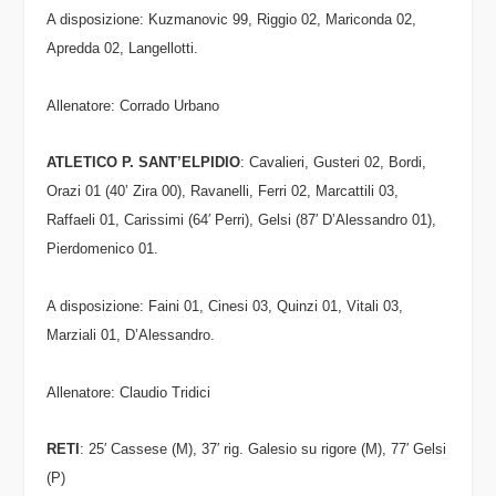
A
d
isposizione
: Kuzmanovic
99
, Riggio
02
, Mariconda
02
,
Apredda
02
, Langellotti.
Allenatore
: Corrado Urbano
ATLETICO P.
SANT’ELPIDIO
: Cavalieri, Gusteri
02
, Bordi,
Orazi
01
(40’ Zira
00
), Ravanelli, Ferri
02
, Marcattili
03
,
Raffaeli
01
, Carissimi (64′ Perri), Gelsi (87′ D’Alessandro
01
),
Pierdomenico
01
.
A
d
isposizion
e: Faini
01
, Cinesi
03
, Quinzi
01
, Vitali
03
,
Marziali
01
, D’Alessandro.
Allenatore
: Claudio Tridici
RETI
: 25′ Cassese (M), 37′
rig.
Galesio su rigore (M), 77′ Gelsi
(P)