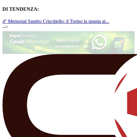
DI TENDENZA:
4° Memorial Sandro Criscitiello: il Torino la spunta ai...
-->