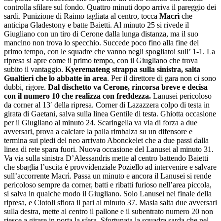
controlla sfilare sul fondo. Quattro minuti dopo arriva il pareggio dei
sardi. Punizione di Raimo tagliata al centro, tocca
Macrì
che
anticipa Gladestony e batte Baietti. Al minuto 25 si rivede il
Giugliano con un tiro di Cerone dalla lunga distanza, ma il suo
mancino non trova lo specchio. Succede poco fino alla fine del
primo tempo, con le squadre che vanno negli spogliatoi sull’ 1-1. La
ripresa si apre come il primo tempo, con il Giugliano che trova
subito il vantaggio.
Kyeremateng strappa sulla sinistra, salta
Gualtieri che lo abbatte in area
. Per il direttore di gara non ci sono
dubbi, rigore.
Dal dischetto va Cerone, rincorsa breve e decisa
con il numero 10 che realizza con freddezza.
Lanusei pericoloso
da corner al 13′ della ripresa. Corner di Lazazzera colpo di testa in
girata di Gaetani, salva sulla linea Gentile di testa. Ghiotta occasione
per il Giugliano al minuto 24. Scaringella va via di forza a due
avversari, prova a calciare la palla rimbalza su un difensore e
termina sui piedi del neo arrivato Abonckelet che a due passi dalla
linea di rete spara fuori. Nuova occasione del Lanusei al minuto 31.
Va via sulla sinistra D’Alessandris mette al centro battendo Baietti
che sbaglia l’uscita è provvidenziale Poziello ad intervenire e salvare
sull’accorrente Macrì. Passa un minuto e ancora il Lanusei si rende
pericoloso sempre da corner, batti e ribatti furioso nell’area piccola,
si salva in qualche modo il Giugliano. Solo Lanusei nel finale della
ripresa, e Ciotoli sfiora il pari al minuto 37. Masia salta due avversari
sulla destra, mette al centro il pallone e il subentrato numero 20 non
riesce a girare in porta la sfera. Sfortunata la squadra sarda che nel