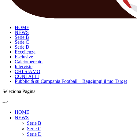
HOME
NEWS
Serie B
Serie C
Serie D
Eccellenza
Esclusive
Calciomercato
Interviste
CHI SIAMO
CONTATTI
Pubblicità su Campania Football – Raggiungi il tuo Target
Seleziona Pagina
-->
HOME
NEWS
Serie B
Serie C
Serie D