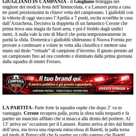
GIUGLIANO IN CAMPANIA -
Il
Giugliano
festeggia nel
migliore dei modi la festa dell’Immacolata, e a Lanusei porta a casa
tre punti preziosissimi in chiave vetta del campionato. I gialloblù con
la vittoria di oggi staccano l’Aprilia a 7 punti, uscita sconfitta in casa
dall’Arzachena
.
Decisiva la doppietta di un fantastico Cerone che
prima trova una magia da fuori area, e poi è freddo dagli undici
metri. A nulla vale la rete di Macrì che porta temporaneamente in
parità la sfida. Domenica i gialloblù sfideranno il Nuova Formia per
provare a continuare a volare in vetta alla classifica e mettere una
mano sul titolo “virtuale” di campione d’inverno. Il giusto premio ad
un campionato fino ad ora condotto e dominato dalla prima giornata
dalla squadra di mister Ferraro.
LA PARTITA-
Parte forte la squadra ospite che dopo 2′ va in
vantaggio.
Cerone
recupera palla, porta la sfera sulla trequarti e fa
partire un mancino affilato che si insacca alla destra del portiere. Al
13′ arriva un’ occasione per il Lanusei. Raimo arriva al tiro dal limite
dell’area, ma trova una risposta miracolosa di Baietti, la palla torna
sul piede di Petruccelli che fa partire un collo esterno che Baietti