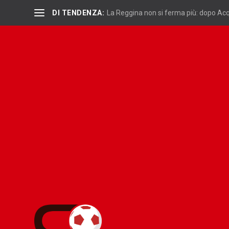
DI TENDENZA:
La Reggina non si ferma più: dopo Acqu