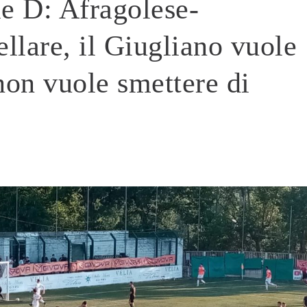
ie D: Afragolese-
ellare, il Giugliano vuole
 non vuole smettere di