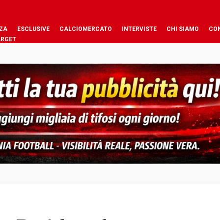
ZA
ESCLUSIVE
CALCIOMERCATO
INTERVISTE
CHI SIAMO
CO
ARGET