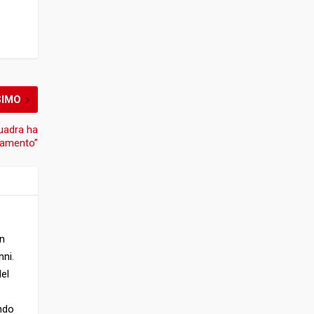
SIMO
quadra ha
oramento”
In
nni.
Nel
endo