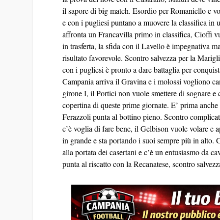
il sapore di big match. Esordio per Romaniello e vo
e con i pugliesi puntano a muovere la classifica in
affronta un Francavilla primo in classifica, Cioffi v
in trasferta, la sfida con il Lavello è impegnativa m
risultato favorevole. Scontro salvezza per la Marigl
con i pugliesi è pronto a dare battaglia per conquist
Campania arriva il Gravina e i molossi vogliono ca
girone I, il Portici non vuole smettere di sognare 
copertina di queste prime giornate. E’ prima anche 
Ferazzoli punta al bottino pieno. Scontro complicato
c’è voglia di fare bene, il Gelbison vuole volare e
in grande e sta portando i suoi sempre più in alto. 
alla portata dei casertani e c’è un entusiasmo da ca
punta al riscatto con la Recanatese, scontro salvez