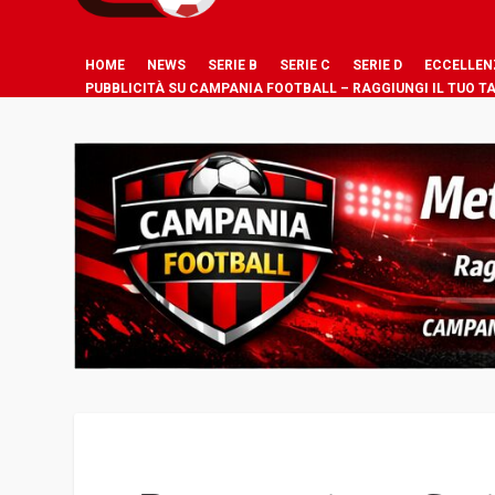
HOME
NEWS
SERIE B
SERIE C
SERIE D
ECCELLEN
PUBBLICITÀ SU CAMPANIA FOOTBALL – RAGGIUNGI IL TUO T