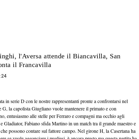
nghi, l'Aversa attende il Biancavilla, San
onta il Francavilla
1:24
ta in serie D con le nostre rappresentanti pronte a confrontarsi nel
e G, la capolista Giugliano vuole mantenere il primato e con
no, entusiasmo alle stelle per Ferraro e compagni ma occhio agli
 e Gladiator, Fabiano sfida Martino in un match tra il grande maestro e
ni che possono contare sul fattore campo. Nel girone H, la Casertana ha
ere se vuole agganciare i pugliesi, è ancora presto ma questa partita ha