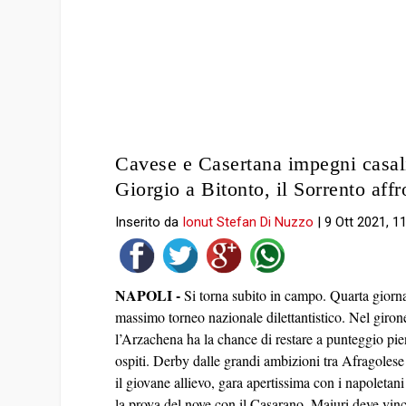
Cavese e Casertana impegni casali
Giorgio a Bitonto, il Sorrento affr
Inserito da
Ionut Stefan Di Nuzzo
|
9 Ott 2021, 1
NAPOLI -
Si torna subito in campo. Quarta giorna
massimo torneo nazionale dilettantistico. Nel giron
l’Arzachena ha la chance di restare a punteggio pie
ospiti. Derby dalle grandi ambizioni tra Afragolese
il giovane allievo, gara apertissima con i napoleta
la prova del nove con il Casarano, Maiuri deve vinc