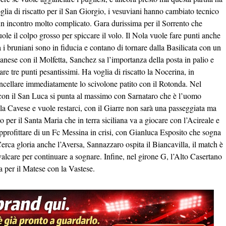
glia di riscatto per il San Giorgio, i vesuviani hanno cambiato tecnico
 un incontro molto complicato. Gara durissima per il Sorrento che
uole il colpo grosso per spiccare il volo. Il Nola vuole fare punti anche
a i bruniani sono in fiducia e contano di tornare dalla Basilicata con un
ianese con il Molfetta, Sanchez sa l’importanza della posta in palio e
are tre punti pesantissimi. Ha voglia di riscatto la Nocerina, in
ncellare immediatamente lo scivolone patito con il Rotonda. Nel
e con il San Luca si punta al massimo con Sarnataro che è l’uomo
la Cavese e vuole restarci, con il Giarre non sarà una passeggiata ma
 per il Santa Maria che in terra siciliana va a giocare con l’Acireale e
 approfittare di un Fc Messina in crisi, con Gianluca Esposito che sogna
Cerca gloria anche l’Aversa, Sannazzaro ospita il Biancavilla, il match è
valcare per continuare a sognare. Infine, nel girone G, l’Alto Casertano
za per il Matese con la Vastese.