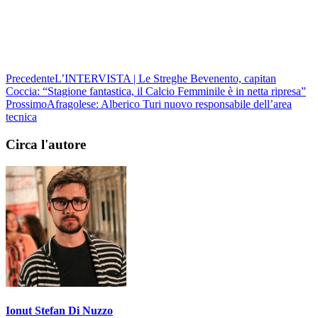
Precedente
L’INTERVISTA | Le Streghe Bevenento, capitan
Coccia: “Stagione fantastica, il Calcio Femminile è in netta ripresa”
Prossimo
Afragolese: Alberico Turi nuovo responsabile dell’area
tecnica
Circa l'autore
Ionut Stefan Di Nuzzo