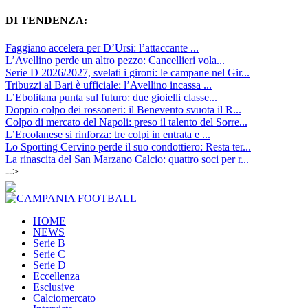
DI TENDENZA:
Faggiano accelera per D’Ursi: l’attaccante ...
L’Avellino perde un altro pezzo: Cancellieri vola...
Serie D 2026/2027, svelati i gironi: le campane nel Gir...
Tribuzzi al Bari è ufficiale: l’Avellino incassa ...
L’Ebolitana punta sul futuro: due gioielli classe...
Doppio colpo dei rossoneri: il Benevento svuota il R...
Colpo di mercato del Napoli: preso il talento del Sorre...
L’Ercolanese si rinforza: tre colpi in entrata e ...
Lo Sporting Cervino perde il suo condottiero: Resta ter...
La rinascita del San Marzano Calcio: quattro soci per r...
-->
HOME
NEWS
Serie B
Serie C
Serie D
Eccellenza
Esclusive
Calciomercato