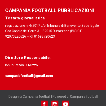
CAMPANIA FOOTBALL PUBBLICAZIONI
Testata giornalistica
registrazione n. 4/2017 c/o Tribunale di Benevento Sede legale:
Cda Caprile del Cerro 3 – 82015 Durazzano (BN) C.F.
92070220626 – P.I. 01693720623
Direttore Responsabile:
Ionut Stefan Di Nuzzo
campaniafootball@gmail.com
Design di Campania football | Powered di Campania football