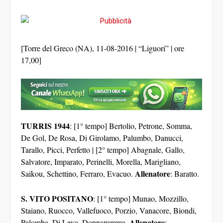
[Torre del Greco (NA), 11-08-2016 | “Liguori” | ore
17,00]
TURRIS 1944
: [1° tempo] Bertolio, Petrone, Somma,
De Gol, De Rosa, Di Girolamo, Palumbo, Danucci,
Tarallo, Picci, Perfetto | [2° tempo] Abagnale, Gallo,
Salvatore, Imparato, Perinelli, Morella, Marigliano,
Allenatore
Saikou, Schettino, Ferraro, Evacuo.
: Baratto.
S. VITO POSITANO
: [1° tempo] Munao, Mozzillo,
Staiano, Ruocco, Vallefuoco, Porzio, Vanacore, Biondi,
Allenatore
Palomba, Di Leva, Donnarumma.
: