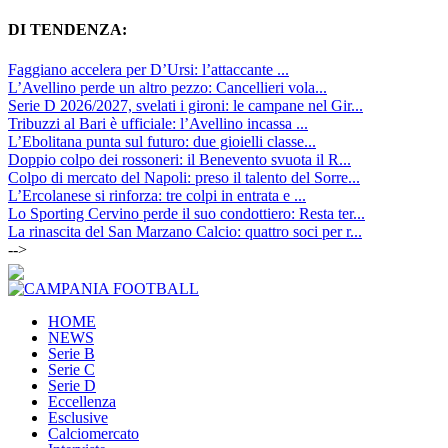
DI TENDENZA:
Faggiano accelera per D’Ursi: l’attaccante ...
L’Avellino perde un altro pezzo: Cancellieri vola...
Serie D 2026/2027, svelati i gironi: le campane nel Gir...
Tribuzzi al Bari è ufficiale: l’Avellino incassa ...
L’Ebolitana punta sul futuro: due gioielli classe...
Doppio colpo dei rossoneri: il Benevento svuota il R...
Colpo di mercato del Napoli: preso il talento del Sorre...
L’Ercolanese si rinforza: tre colpi in entrata e ...
Lo Sporting Cervino perde il suo condottiero: Resta ter...
La rinascita del San Marzano Calcio: quattro soci per r...
-->
HOME
NEWS
Serie B
Serie C
Serie D
Eccellenza
Esclusive
Calciomercato