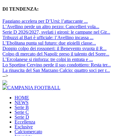
DI TENDENZA:
Faggiano accelera per D’Ursi: l’attaccante ...
L’Avellino perde un altro pezzo: Cancellieri vola...
Serie D 2026/2027, svelati i gironi: le campane nel Gir...
Tribuzzi al Bari è ufficiale: l’Avellino incassa ...
L’Ebolitana punta sul futuro: due gioielli classe...
Doppio colpo dei rossoneri: il Benevento svuota il R...
Colpo di mercato del Napoli: preso il talento del Sorre...
L’Ercolanese si rinforza: tre colpi in entrata e ...
Lo Sporting Cervino perde il suo condottiero: Resta ter...
La rinascita del San Marzano Calcio: quattro soci per r...
-->
HOME
NEWS
Serie B
Serie C
Serie D
Eccellenza
Esclusive
Calciomercato