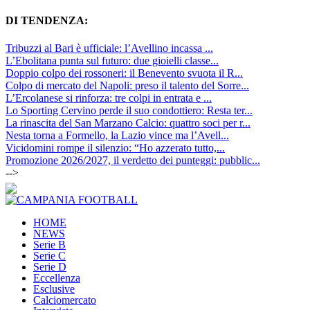
DI TENDENZA:
Tribuzzi al Bari è ufficiale: l’Avellino incassa ...
L’Ebolitana punta sul futuro: due gioielli classe...
Doppio colpo dei rossoneri: il Benevento svuota il R...
Colpo di mercato del Napoli: preso il talento del Sorre...
L’Ercolanese si rinforza: tre colpi in entrata e ...
Lo Sporting Cervino perde il suo condottiero: Resta ter...
La rinascita del San Marzano Calcio: quattro soci per r...
Nesta torna a Formello, la Lazio vince ma l’Avell...
Vicidomini rompe il silenzio: “Ho azzerato tutto,...
Promozione 2026/2027, il verdetto dei punteggi: pubblic...
-->
HOME
NEWS
Serie B
Serie C
Serie D
Eccellenza
Esclusive
Calciomercato