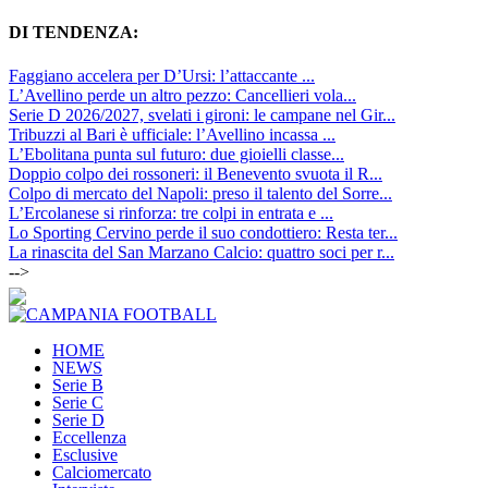
DI TENDENZA:
Faggiano accelera per D’Ursi: l’attaccante ...
L’Avellino perde un altro pezzo: Cancellieri vola...
Serie D 2026/2027, svelati i gironi: le campane nel Gir...
Tribuzzi al Bari è ufficiale: l’Avellino incassa ...
L’Ebolitana punta sul futuro: due gioielli classe...
Doppio colpo dei rossoneri: il Benevento svuota il R...
Colpo di mercato del Napoli: preso il talento del Sorre...
L’Ercolanese si rinforza: tre colpi in entrata e ...
Lo Sporting Cervino perde il suo condottiero: Resta ter...
La rinascita del San Marzano Calcio: quattro soci per r...
-->
HOME
NEWS
Serie B
Serie C
Serie D
Eccellenza
Esclusive
Calciomercato