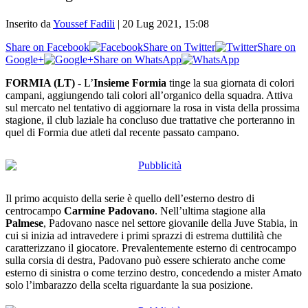
Inserito da
Youssef Fadili
|
20 Lug 2021, 15:08
Share on Facebook
Share on Twitter
Share on
Google+
Share on WhatsApp
FORMIA (LT) -
L’
Insieme Formia
tinge la sua giornata di colori
campani, aggiungendo tali colori all’organico della squadra. Attiva
sul mercato nel tentativo di aggiornare la rosa in vista della prossima
stagione, il club laziale ha concluso due trattative che porteranno in
quel di Formia due atleti dal recente passato campano.
Il primo acquisto della serie è quello dell’esterno destro di
centrocampo
Carmine Padovano
. Nell’ultima stagione alla
Palmese
, Padovano nasce nel settore giovanile della Juve Stabia, in
cui si inizia ad intravedere i primi sprazzi di estrema duttilità che
caratterizzano il giocatore. Prevalentemente esterno di centrocampo
sulla corsia di destra, Padovano può essere schierato anche come
esterno di sinistra o come terzino destro, concedendo a mister Amato
solo l’imbarazzo della scelta riguardante la sua posizione.