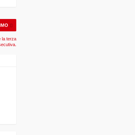
IMO
e la terza
secutiva.