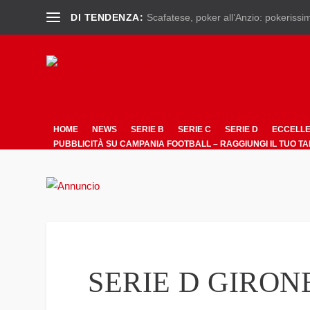
DI TENDENZA:
Scafatese, poker all’Anzio: pokerissim
HOME
NEWS
SERIE B
SERIE C
SERIE D
ECCELL
PUBBLICITÀ SU CAMPANIA FOOTBALL – RAGGIUNGI IL TUO T
SERIE D GIRON