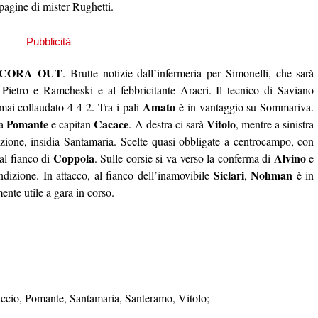
mpagine di mister Rughetti.
NCORA OUT
. Brutte notizie dall’infermeria per Simonelli, che sarà
i Pietro e Ramcheski e al febbricitante Aracri. Il tecnico di Saviano
Amato
ai collaudato 4-4-2. Tra i pali
è in vantaggio su Sommariva.
Pomante
Cacace
Vitolo
da
e capitan
. A destra ci sarà
, mentre a sinistra
azione, insidia Santamaria. Scelte quasi obbligate a centrocampo, con
Coppola
Alvino
 al fianco di
. Sulle corsie si va verso la conferma di
e
Siclari
Nohman
dizione. In attacco, al fianco dell’inamovibile
,
è in
ente utile a gara in corso.
uccio, Pomante, Santamaria, Santeramo, Vitolo;