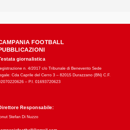
CAMPANIA FOOTBALL
PUBBLICAZIONI
Testata giornalistica
registrazione n. 4/2017 c/o Tribunale di Benevento Sede
legale: Cda Caprile del Cerro 3 – 82015 Durazzano (BN) C.F.
92070220626 – P.I. 01693720623
Direttore Responsabile:
Ionut Stefan Di Nuzzo
campaniafootball@gmail.com