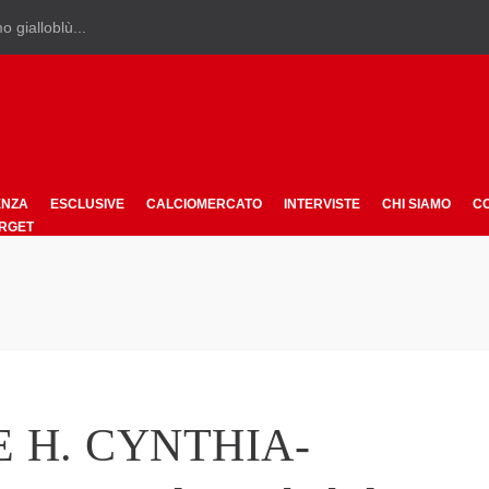
o gialloblù...
ENZA
ESCLUSIVE
CALCIOMERCATO
INTERVISTE
CHI SIAMO
CO
ARGET
E H. CYNTHIA-