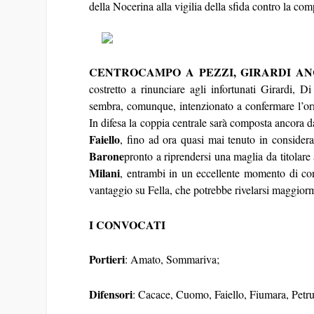
della Nocerina alla vigilia della sfida contro la co
CENTROCAMPO A PEZZI, GIRARDI A
costretto a rinunciare agli infortunati Girardi, D
sembra, comunque, intenzionato a confermare l’orm
In difesa la coppia centrale sarà composta ancora 
Faiello
, fino ad ora quasi mai tenuto in consider
Barone
pronto a riprendersi una maglia da titolare
Milani
, entrambi in un eccellente momento di con
vantaggio su Fella, che potrebbe rivelarsi maggiorm
I CONVOCATI
Portieri
: Amato, Sommariva;
Difensori
: Cacace, Cuomo, Faiello, Fiumara, Petr