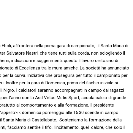
i Eboli, affronterà nella prima gara di campionato, il Santa Maria di
er Salvatore Nastri, che tiene tutti sulla corda, non sciogliendo il
emi, indicazioni e suggerimenti, questo il lavoro certosino di
ampionato di Eccellenza tra le mura amiche. La società ha annunciato
o per la curva. Iniziativa che proseguirà per tutto il campionato per
u. Inoltre per la gara di Domenica, prima del fischio iniziale si
telli Nigro. I calciatori saranno accompagnati in campo dai ragazzi
r quest’anno con la Asd Virtus Metis Sport, scuola calcio di grande
pratutto al comportamento e alla formazione. Il presidente
l’appello:<< domenica pomeriggio alle 15.30 scende in campo
 il Santa Maria di Castellabate. Sosteniamo la formazione della
enti, facciamo sentire il tifo, l’incitamento, quel calore, che solo il