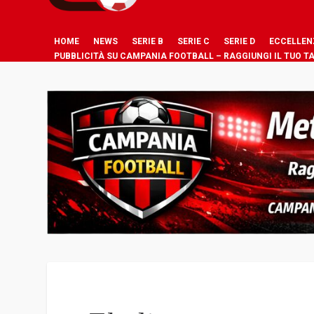
HOME
NEWS
SERIE B
SERIE C
SERIE D
ECCELLEN
PUBBLICITÀ SU CAMPANIA FOOTBALL – RAGGIUNGI IL TUO T