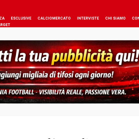
ZA
ESCLUSIVE
CALCIOMERCATO
INTERVISTE
CHI SIAMO
CO
ARGET