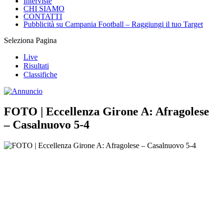
Interviste
CHI SIAMO
CONTATTI
Pubblicità su Campania Football – Raggiungi il tuo Target
Seleziona Pagina
Live
Risultati
Classifiche
FOTO | Eccellenza Girone A: Afragolese
– Casalnuovo 5-4