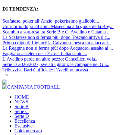
DI TENDENZA:
Scafatese, poker all’Anzio: pokerissimo gialloblù...
Un ritorno dopo 24 anni: Masecchia alla guida della Boy...
Scambio a sorpresa tra Serie B e C: Avellino e Catania ...
La Scafatese non si ferma più: dopo Toscano arriva il c...
Primo colpo di Liguori: la Caivanese pesca un attaccant...
La Reggina non si ferma più: dopo Acquadro, assalto al ...
Faggiano accelera per D’Ursi: l’attaccante ...
L’Avellino perde un altro pezzo: Cancellieri vola...
Serie D 2026/2027, svelati i gironi: le campane nel Gir...
Tribuzzi al Bari è ufficiale: l’Avellino incassa ...
-->
HOME
NEWS
Serie B
Serie C
Serie D
Eccellenza
Esclusive
Calciomercato