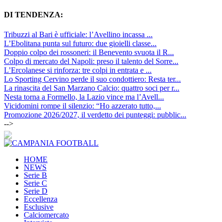
DI TENDENZA:
Tribuzzi al Bari è ufficiale: l’Avellino incassa ...
L’Ebolitana punta sul futuro: due gioielli classe...
Doppio colpo dei rossoneri: il Benevento svuota il R...
Colpo di mercato del Napoli: preso il talento del Sorre...
L’Ercolanese si rinforza: tre colpi in entrata e ...
Lo Sporting Cervino perde il suo condottiero: Resta ter...
La rinascita del San Marzano Calcio: quattro soci per r...
Nesta torna a Formello, la Lazio vince ma l’Avell...
Vicidomini rompe il silenzio: “Ho azzerato tutto,...
Promozione 2026/2027, il verdetto dei punteggi: pubblic...
-->
HOME
NEWS
Serie B
Serie C
Serie D
Eccellenza
Esclusive
Calciomercato