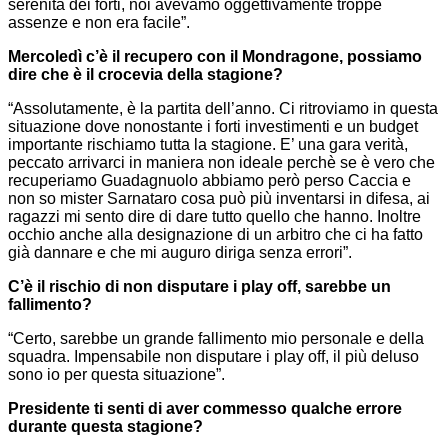
serenità dei forti, noi avevamo oggettivamente troppe
assenze e non era facile”.
Mercoledì c’è il recupero con il Mondragone, possiamo
dire che è il crocevia della stagione?
“Assolutamente, è la partita dell’anno. Ci ritroviamo in questa
situazione dove nonostante i forti investimenti e un budget
importante rischiamo tutta la stagione. E’ una gara verità,
peccato arrivarci in maniera non ideale perchè se è vero che
recuperiamo Guadagnuolo abbiamo però perso Caccia e
non so mister Sarnataro cosa può più inventarsi in difesa, ai
ragazzi mi sento dire di dare tutto quello che hanno. Inoltre
occhio anche alla designazione di un arbitro che ci ha fatto
già dannare e che mi auguro diriga senza errori”.
C’è il rischio di non disputare i play off, sarebbe un
fallimento?
“Certo, sarebbe un grande fallimento mio personale e della
squadra. Impensabile non disputare i play off, il più deluso
sono io per questa situazione”.
Presidente ti senti di aver commesso qualche errore
durante questa stagione?