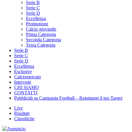
NEWS
Serie B
Serie C
Serie D
Eccellenza
Promozione
Calcio giovanile
Prima Categoria
Seconda Categoria
Terza Categoria
Serie B
Serie C
Serie D
Eccellenza
Esclusive
Calciomercato
Interviste
CHI SIAMO
CONTATTI
Pubblicità su Campania Football – Raggiungi il tuo Target
Live
Risultati
Classifiche