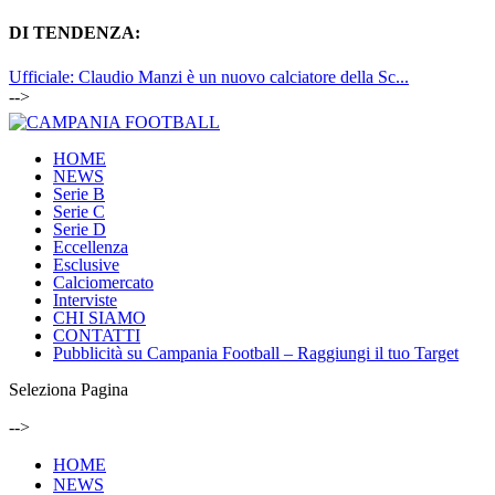
DI TENDENZA:
Ufficiale: Claudio Manzi è un nuovo calciatore della Sc...
-->
HOME
NEWS
Serie B
Serie C
Serie D
Eccellenza
Esclusive
Calciomercato
Interviste
CHI SIAMO
CONTATTI
Pubblicità su Campania Football – Raggiungi il tuo Target
Seleziona Pagina
-->
HOME