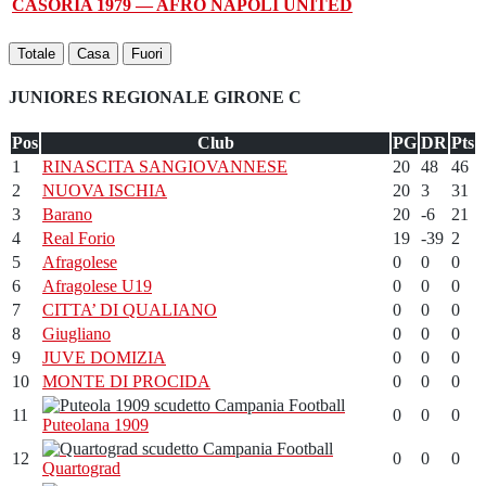
CASORIA 1979 — AFRO NAPOLI UNITED
Totale
Casa
Fuori
JUNIORES REGIONALE GIRONE C
Pos
Club
PG
DR
Pts
1
RINASCITA SANGIOVANNESE
20
48
46
2
NUOVA ISCHIA
20
3
31
3
Barano
20
-6
21
4
Real Forio
19
-39
2
5
Afragolese
0
0
0
6
Afragolese U19
0
0
0
7
CITTA’ DI QUALIANO
0
0
0
8
Giugliano
0
0
0
9
JUVE DOMIZIA
0
0
0
10
MONTE DI PROCIDA
0
0
0
11
0
0
0
Puteolana 1909
12
0
0
0
Quartograd