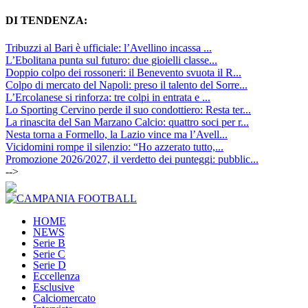
DI TENDENZA:
Tribuzzi al Bari è ufficiale: l’Avellino incassa ...
L’Ebolitana punta sul futuro: due gioielli classe...
Doppio colpo dei rossoneri: il Benevento svuota il R...
Colpo di mercato del Napoli: preso il talento del Sorre...
L’Ercolanese si rinforza: tre colpi in entrata e ...
Lo Sporting Cervino perde il suo condottiero: Resta ter...
La rinascita del San Marzano Calcio: quattro soci per r...
Nesta torna a Formello, la Lazio vince ma l’Avell...
Vicidomini rompe il silenzio: “Ho azzerato tutto,...
Promozione 2026/2027, il verdetto dei punteggi: pubblic...
-->
HOME
NEWS
Serie B
Serie C
Serie D
Eccellenza
Esclusive
Calciomercato