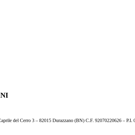
NI
a Caprile del Cerro 3 – 82015 Durazzano (BN) C.F. 92070220626 – P.I