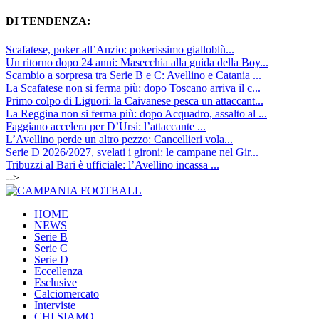
DI TENDENZA:
Scafatese, poker all’Anzio: pokerissimo gialloblù...
Un ritorno dopo 24 anni: Masecchia alla guida della Boy...
Scambio a sorpresa tra Serie B e C: Avellino e Catania ...
La Scafatese non si ferma più: dopo Toscano arriva il c...
Primo colpo di Liguori: la Caivanese pesca un attaccant...
La Reggina non si ferma più: dopo Acquadro, assalto al ...
Faggiano accelera per D’Ursi: l’attaccante ...
L’Avellino perde un altro pezzo: Cancellieri vola...
Serie D 2026/2027, svelati i gironi: le campane nel Gir...
Tribuzzi al Bari è ufficiale: l’Avellino incassa ...
-->
HOME
NEWS
Serie B
Serie C
Serie D
Eccellenza
Esclusive
Calciomercato
Interviste
CHI SIAMO