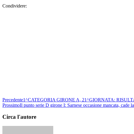
Condividere:
Precedente
1^CATEGORIA GIRONE A, 21^GIORNATA: RISULT
Prossimo
Il punto serie D girone I: Sarnese occasione mancata, cade la
Circa l'autore