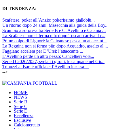
DI TENDENZA:
Scafatese, poker all’Anzio: pokerissimo gialloblù...
Un ritorno dopo 24 anni: Masecchia alla guida della Boy...
Scambio a sorpresa tra Serie B e C: Avellino e Catania ...
La Scafatese non si ferma più: dopo Toscano arriva il c...
Primo colpo di Liguori: la Caivanese pesca un attaccant...
La Reggina non si ferma più: dopo Acquadro, assalto al ...
Faggiano accelera per D’Ursi: l’attaccante ...
L’Avellino perde un altro pezzo: Cancellieri vola...
Serie D 2026/2027, svelati i gironi: le campane nel Gir...
Tribuzzi al Bari è ufficiale: l’Avellino incassa ...
-->
HOME
NEWS
Serie B
Serie C
Serie D