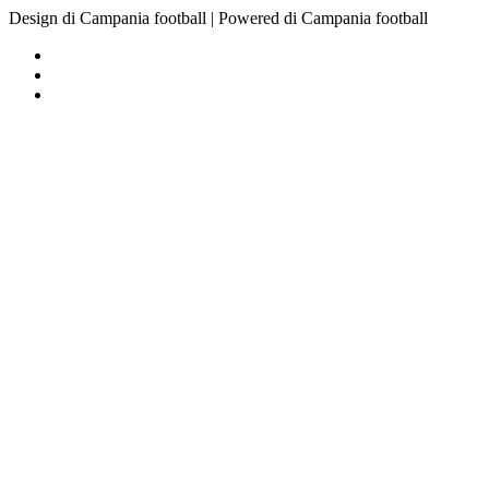
Direttore Responsabile:
Ionut Stefan Di Nuzzo
campaniafootball@gmail.com
Design di Campania football | Powered di Campania football