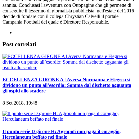
il calcio seguendo le gesta della squadra locale dall'età di 16 anni.
Nell'estate del 2007 entra a fare parte dell'Ufficio Stampa dell'Alba
Sannio, società di Eccellenza. Nel 2011 dopo la scomparsa del club
sportivo continua a seguire il calcio locale per il quotidiano "Il
Sannio" con il quale collabora per diversi anni. Nel 2013 inizia a
collaborare con Ottopagine seguendo sempre il calcio dilettantistico
sannita. Conclusasi l'avventura con Ottopagine che gli permette di
conseguire il tesserino di giornalista pubblicista, nell'estate del 2016
decide di fondare con il collega Chrystian Calvelli il portale
Campania Football del quale è Direttore Responsabile.
Post correlati
ECCELLENZA GIRONE A | Aversa Normanna e Flegrea si
dividono un punto all’esordio: Somma dal dischetto agguanta
gli ospiti allo scadere
8 Set 2018, 19:48