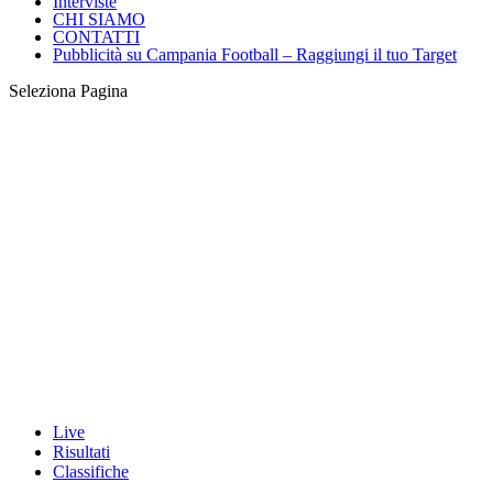
Eccellenza
Esclusive
Calciomercato
Interviste
CHI SIAMO
CONTATTI
Pubblicità su Campania Football – Raggiungi il tuo Target
Seleziona Pagina
Live