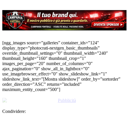
La fotogallery di Salvatore Varo della sfida
Turris-Sersale
[ngg_images source=”galleries” container_ids=”124″
display_type=”photocrati-nextgen_basic_thumbnails”
override_thumbnail_settings=”0″ thumbnail_width=”240″
thumbnail_height=”160″ thumbnail_crop=”1″
images_per_page=”20″ number_of_columns=”0″
ajax_pagination=”0″ show_all_in_lightbox=”0″
use_imagebrowser_effect=”0″ show_slideshow_link=”1″
slideshow_link_text=”[Mostra slideshow]” order_by=”sortorder”
order_direction=”ASC” returns=”included”
maximum_entity_count=”500″]